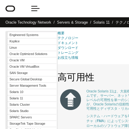
Oracle
Technology Network
Servers & Storage
Solaris 11
テクノ
概要
Engineered Systems
テクノロジー
Ksplice
ドキュメント
Linux
ダウンロード
トレーニング
Oracle Optimized Solutions
お役立ち情報
Oracle VM
Oracle VM VirtualBox
SAN Storage
高可用性
Secure Global Desktop
Server Management Tools
Oracle Solaris
Solaris 10
ムです。サーバー、ネット
Solaris 11
レベルの可用性を単一のシステムで実
が、Oracle Solar
Solaris Cluster
可用性とディザスタ・リカ
Solaris Studio
システム・ハードウェアを
SPARC Servers
チャ（
FMA
）によってシス
StorageTek Tape Storage
ローカルのソフトウェア障