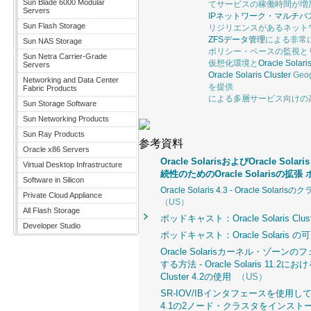
Sun Blade 6000 Modular
てサービスの稼働時間が増
Servers
IPネットワーク・マルチパ
Sun Flash Storage
リジリエンスがあるネット
ZFSデータ管理
による非常
Sun NAS Storage
ポリシー・ベースの監視とリカバリ、
Sun Netra Carrier-Grade
仮想化環境と
Oracle Solaris
Servers
Oracle Solaris Cluster
Ge
Networking and Data Center
を提供
Fabric Products
による多層サービス向けの
Sun Storage Software
Sun Networking Products
Sun Ray Products
参考資料
Oracle x86 Servers
Oracle SolarisおよびOracle Sola
Virtual Desktop Infrastructure
続性のためのOracle Solarisの
Software in Silicon
Oracle Solaris 4.3 - Oracle Sol
Private Cloud Appliance
（US）
All Flash Storage
ポッドキャスト：Oracle Solaris Clus
Developer Studio
ポッドキャスト：Oracle Solaris 
Oracle Solarisカーネル・ゾー
する方法 - Oracle Solaris 11.2におけるO
Cluster 4.2の使用
（US）
SR-IOV/IBインタフェースを使用してOracle
4.1の2ノード・クラスタをインス