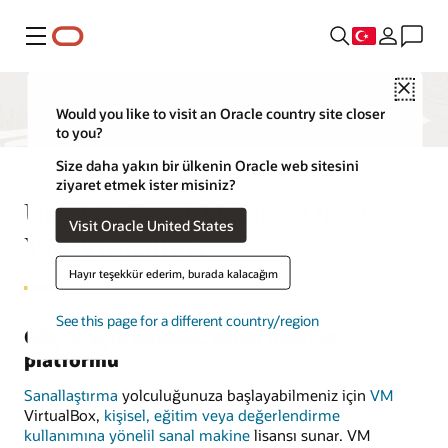
Menü
Close
Would you like to visit an Oracle country site closer
to you?
Size daha yakın bir ülkenin Oracle web sitesini
ziyaret etmek ister misiniz?
Ücretsiz Sanal Makine: Oracle
Visit Oracle United States
VM VirtualBox
Hayır teşekkür ederim, burada kalacağım
See this page for a different country/region
Güçlü, açık kaynak, sanal makine
platformu
Sanallaştırma
yolculuğunuza başlayabilmeniz için
VM
VirtualBox,
kişisel, eğitim veya değerlendirme
kullanımına yönelil
sanal makine
lisansı sunar. VM