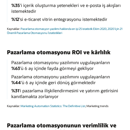
%35
'i içerik oluşturma yetenekleri ve e-posta iş akışları
istemektedir
%12
'si e-ticaret vitrin entegrasyonu istemektedir
Kaynaklar:
Pazarlama otomasyon yazılımı hakkında en iyi 25 istatistik Ekim 2020,
2020 İçin 21
Önemli Pazarlama Otomasyonu İstatistikleri
Pazarlama otomasyonu ROI ve kârlılık
Pazarlama otomasyonu yazılımını uygulayanların
%63
'ü 6 ay içinde fayda görmeyi gekliyor
Pazarlama otomasyonu yazılımını uygulayanların
%44
'ü 6 ay içinde geri dönüş görmektedir
%31
'i pazarlama ilişkilendirmesini ve yatırım getirisini
kanıtlamakta zorlanıyor
Kaynaklar:
Marketing Automation Statistics: The Definitive List
, Marketing trends
Pazarlama otomasyonunun verimlilik ve