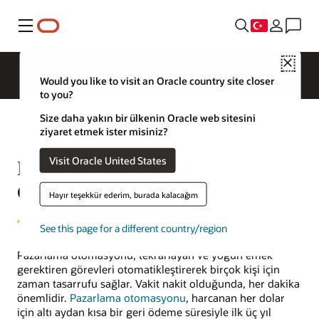
Menü
Close
Would you like to visit an Oracle country site closer
to you?
Size daha yakın bir ülkenin Oracle web sitesini
ziyaret etmek ister misiniz?
Visit Oracle United States
En Önemli Pazarlama
Otomasyonu İstatistikleri
Hayır teşekkür ederim, burada kalacağım
See this page for a different country/region
Pazarlama otomasyonu, tekrarlayan ve yoğun emek
gerektiren görevleri otomatikleştirerek birçok kişi için
zaman tasarrufu sağlar. Vakit nakit olduğunda, her dakika
önemlidir.
Pazarlama otomasyonu
, harcanan her dolar
için altı aydan kısa bir geri ödeme süresiyle ilk üç yıl