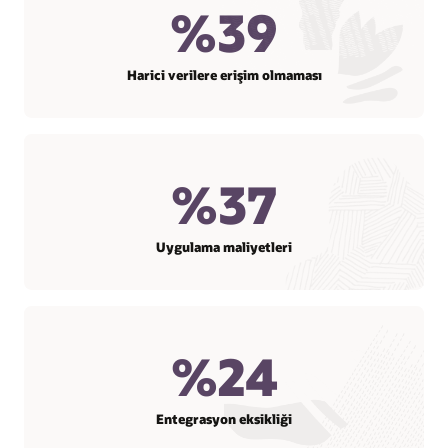
%39
Harici verilere erişim olmaması
%37
Uygulama maliyetleri
%24
Entegrasyon eksikliği