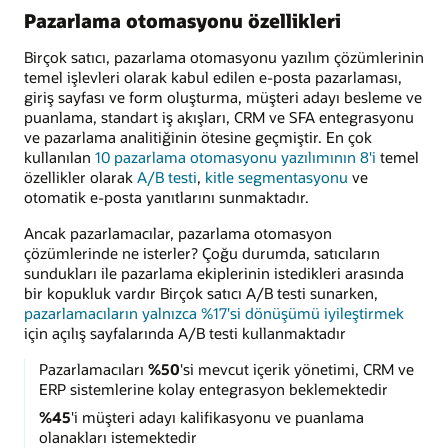
Pazarlama otomasyonu özellikleri
Birçok satıcı, pazarlama otomasyonu yazılım çözümlerinin
temel işlevleri olarak kabul edilen e-posta pazarlaması,
giriş sayfası ve form oluşturma, müşteri adayı besleme ve
puanlama, standart iş akışları, CRM ve SFA entegrasyonu
ve pazarlama analitiğinin ötesine geçmiştir. En çok
kullanılan
10 pazarlama otomasyonu yazılımının 8'i
temel
özellikler olarak
A/B testi
,
kitle segmentasyonu
ve
otomatik e-posta yanıtlarını sunmaktadır.
Ancak pazarlamacılar, pazarlama otomasyon
çözümlerinde ne isterler? Çoğu durumda, satıcıların
sundukları ile pazarlama ekiplerinin istedikleri arasında
bir kopukluk vardır Birçok satıcı A/B testi sunarken,
pazarlamacıların yalnızca %17'si dönüşümü iyileştirmek
için açılış sayfalarında A/B testi kullanmaktadır
Pazarlamacıları
%50
'si mevcut içerik yönetimi, CRM ve
ERP sistemlerine kolay entegrasyon beklemektedir
%45
'i müşteri adayı kalifikasyonu ve puanlama
olanakları istemektedir