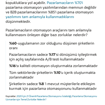
kopukluklara yol açabilir.
Pazarlamacıların %70'i
pazarlama otomasyon yazılımlarından memnun değildir
ve B2B pazarlamacılarının %85'i pazarlama otomasyon
yazılımını tam anlamıyla kullanmadıklarını
düşünmektedir.
Pazarlamacıların otomasyon araçlarını tam anlamıyla
kullanmasını önleyen diğer bazı zorluklar nelerdir?
%60
-uygulamanın zor olduğunu düşünen şirketlerin
oranı
Pazarlamacıların sadece
%17
'si dönüşümü iyileştirmek
için açılış sayfalarında A/B testi kullanmaktadır
%16
'sı kaliteli otomasyon oluşturmakta zorlanmaktadır
Tüm sektörlerde şirketlerin
%10
'u içerik oluşturmakta
zorlanmaktadır
Şirketlerin sadece
%8
'i mevcut müşterilerle etkileşim
kurmak için pazarlama otomasyonunu kullanmaktadır
Kaynaklar:
2020 İçin 21 Önemli Pazarlama Otomasyonu İstatistiği
,
Pazarlama Otomasyonu
Uzmanları için Temel Zorluklar Nelerdir?