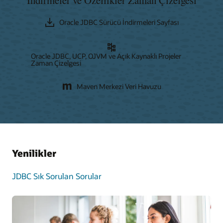
Oracle JDBC Sürücü İndirmeleri Sayfası
Oracle JDBC, UCP, OJVM ve Açık Kaynaklı Projeler
Zaman Çizelgesi
Maven Merkezi Veri Havuzu
Yenilikler
JDBC Sık Sorulan Sorular