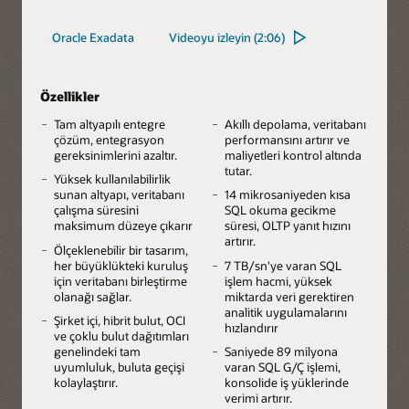
ile
Oracle Exadata
Videoyu izleyin (2:06)
ilgili
ürün
ayrıntılarını
inceleyin
Özellikler
Tam altyapılı entegre
Akıllı depolama, veritabanı
çözüm, entegrasyon
performansını artırır ve
gereksinimlerini azaltır.
maliyetleri kontrol altında
tutar.
Yüksek kullanılabilirlik
sunan altyapı, veritabanı
14 mikrosaniyeden kısa
çalışma süresini
SQL okuma gecikme
maksimum düzeye çıkarır
süresi, OLTP yanıt hızını
artırır.
Ölçeklenebilir bir tasarım,
her büyüklükteki kuruluş
7 TB/sn'ye varan SQL
için veritabanı birleştirme
işlem hacmi, yüksek
olanağı sağlar.
miktarda veri gerektiren
analitik uygulamalarını
Şirket içi, hibrit bulut, OCI
hızlandırır
ve çoklu bulut dağıtımları
genelindeki tam
Saniyede 89 milyona
uyumluluk, buluta geçişi
varan SQL G/Ç işlemi,
kolaylaştırır.
konsolide iş yüklerinde
verimi artırır.