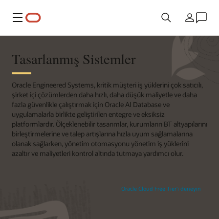
Menü
Ülke
Tasarlanmış Sistemler
Oracle Engineered Systems, kritik müşteri iş yüklerini çok satıcılı,
şirket içi çözümlerden daha hızlı, daha düşük maliyetle ve daha
fazla güvenlikle çalıştırmak için Oracle AI Database ve
uygulamalarla birlikte geliştirilen entegre ve eksiksiz
platformlardır. Ölçeklenebilir tasarımlar, kurumların BT altyapılarını
birleştirmelerine ve talep artışlarına hızla uyum sağlamalarına
olanak sağlarken, yönetim otomasyonu yönetim iş yüklerini
azaltır ve maliyetleri kontrol altında tutmaya yardımcı olur.
Oracle Cloud Free Tier'i deneyin