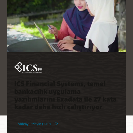
güncel kurtarılabilirlik
durumunu sağlayarak
yasalarla uyumluluğu
kolaylaştırır
ICS Financial Systems, temel
bankacılık uygulama
yazılımlarını Exadata ile 27 kata
kadar daha hızlı çalıştırıyor
Videoyu izleyin (1:40)