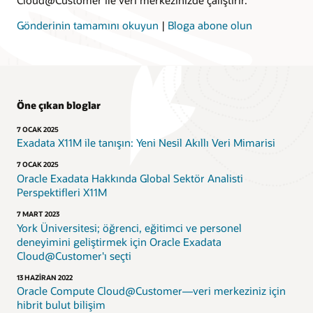
Cloud@Customer ile veri merkezinizde çalıştırır.
Gönderinin tamamını okuyun
|
Bloga abone olun
Öne çıkan bloglar
7 OCAK 2025
Exadata X11M ile tanışın: Yeni Nesil Akıllı Veri Mimarisi
7 OCAK 2025
Oracle Exadata Hakkında Global Sektör Analisti
Perspektifleri X11M
7 MART 2023
York Üniversitesi; öğrenci, eğitimci ve personel
deneyimini geliştirmek için Oracle Exadata
Cloud@Customer'ı seçti
13 HAZIRAN 2022
Oracle Compute Cloud@Customer—veri merkeziniz için
hibrit bulut bilişim