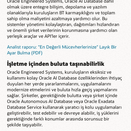
Oracle Engineered Systems, Oracle AI Database dahil
olmak üzere entegre bilişim, depolama ve yazılım
olanaklarıyla kuruluşların BT karmaşıklığını ve toplam
sahip olma maliyetini azaltmaya yardımcı olur. Bu
sistemler yönetimi kolaylaştıran, dağıtımları hızlandıran
ve önemli şirket verilerinin korunmasına yardımcı olan
yerleşik araçlar ve API'ler içerir.
Analist raporu: "En Değerli Mücevherlerinize" Layık Bir
Ayar Bulma (PDF)
İşletme içinden buluta taşınabilirlik
Oracle Engineered Systems, kuruluşların eksiksiz ve
kullanımı kolay Oracle AI Database özelliklerinden ihtiyaç
duyulan her yerde yararlanmalarını, uygulamalarını
modernize etmelerini ve buluta hızla geçiş yapmalarını
sağlar. Şirketler, gerektiğinde bulutta veya şirket içinde
Oracle Autonomous AI Database veya Oracle Exadata
Database Service kullanarak yaratıcı iş kolu uygulamaları
geliştirebilir, test edebilir ve devreye alabilir, iş yüklerini
gerektiğinde farklı konumlar arasında sorunsuz bir
şekilde taşıyabilir.