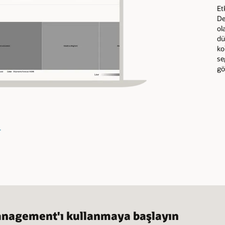
Etkili bir stok yenileme planı doğru bir talep tahmini ile başlar. Or
Demand Management ile birinci sınıf talep planlama çözümünü
olanaklarına sahip olursunuz. Böylece yeni ürün lansmanlarını,
düşük hacimli ürünleri, mevsimsellik ve tek seferlik etkinlikleri
kolayca yönetebilirsiniz. Burada sevkiyat tahminlerinin çeşitli
segmentlerdeki sevkiyat geçmişleriyle karşılaştırmasını
görebilirsiniz.