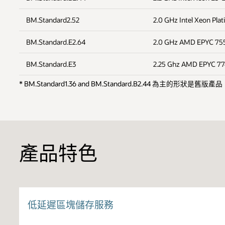
BM.Standard2.52
2.0 GHz Intel Xeon Pl
BM.Standard.E2.64
2.0 GHz AMD EPYC 75
BM.Standard.E3
2.25 Ghz AMD EPYC 77
* BM.Standard1.36 and BM.Standard.B2.44 為主的形
產品特色
低延遲區塊儲存服務