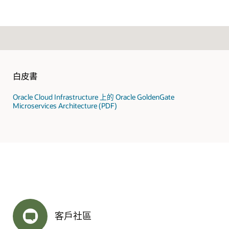
Oracle 的高度隔離。
領域組態）中部署應用程式。AD 是以完全獨立的基礎結構（例如建築物
保護。
虛擬專用網絡（VPN）連接，或使用 FastConnect 與 Oracle 建立安
業 Linux 操作系統清單，例如Oracle Linux、CentOS、Ubuntu 等。
每個 AD 包含 3 個故障領域。
白皮書
用程式對應用程式效能的影響降至最低。
Oracle Cloud Infrastructure 上的 Oracle GoldenGate
Microservices Architecture (PDF)
Oracle Applications 與第三方業務應用程式的映像。
客戶社區