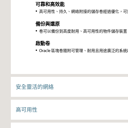
可靠和高效能
高可用性、持久、網絡附接的儲存卷經過優化，可提
備份與還原
卷可以備份到高度耐用、高可用性的物件儲存裝置
啟動卷
Oracle 區塊卷隨附可管理、耐用且用途廣泛的系
安全靈活的網絡
虛擬雲端網絡（VCN）
高可用性
完全可自訂的專用網絡讓您可以輕鬆地將現有網絡
網絡隔離
故障隔離