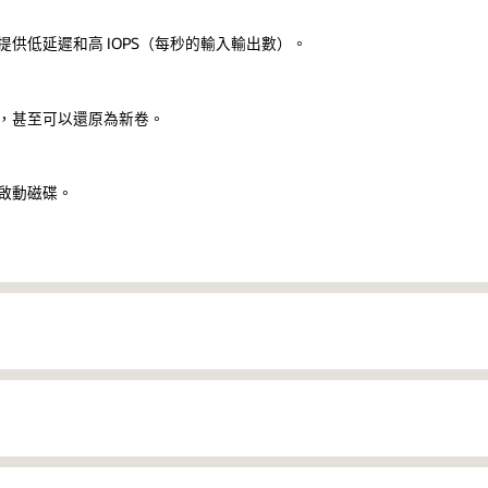
供低延遲和高 IOPS（每秒的輸入輸出數）。
，甚至可以還原為新卷。
統啟動磁碟。
拓撲移至雲端。