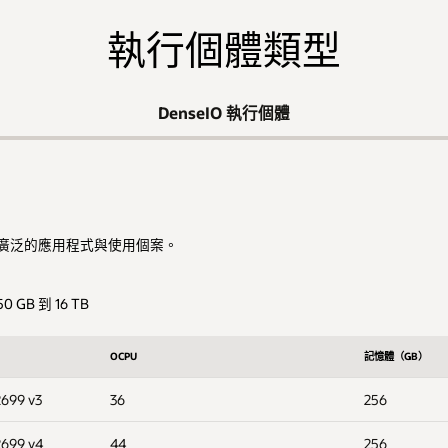
執行個體類型
DenseIO 執行個體
廣泛的應用程式與使用個案。
B 到 16 TB
OCPU
記憶體（GB）
2699 v3
36
256
2699 v4
44
256