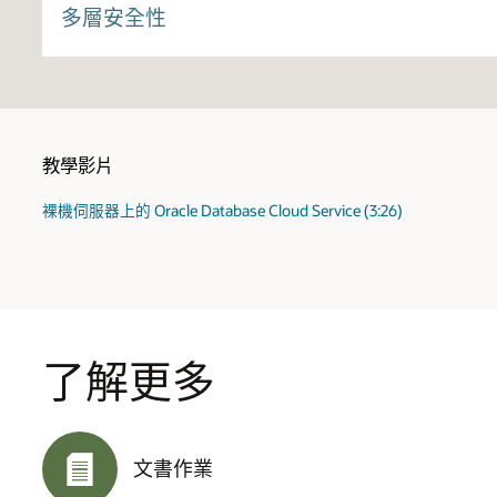
隔離的虛擬雲端網絡與專用的實體伺服器結合可確保與 
多層安全性
您可以在多區域、多可用性領域（AD 或多重故障
域則將 AD 內的運算資源進行分割，以利進一步的
公司執行軟體的延伸
操作系統選擇
貴公司數據中心和 VCN 之間的業界標準加密 IPsec 
高可用性
支援不斷增加的 Microsoft Windows Server 和企
區域可包含多個由高速網絡骨幹網連接的可用性領域，
自帶形象（BYOI）
低延遲
教學影片
在運算執行個體上彈性執行自己的操作系統。
高速網絡骨幹網使得跨 AD 執行的高度可靠的應
裸機伺服器上的 Oracle Database Cloud Service (3:26)
從 Oracle 與合作夥伴啟動圖像
從 Oracle 合作夥伴持續擴大的生態系統輕鬆發掘和啟動 
了解更多
文書作業