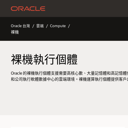
按一下以檢視我們的輔助使用政策
跳到內容
Oracle 台灣
雲端
Compute
裸機
裸機執行個體
Oracle 的裸機執行個體支援需要高核心數、大量記憶體和高記
和公司執行軟體數據中心的雲端環境。裸機運算執行個體提供客戶