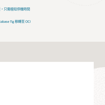
支援，只需極短停機時間
base 11g 移轉至 OCI