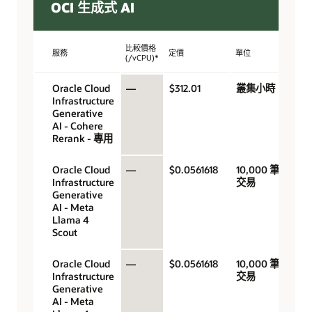
OCI 生成式 AI
比較價格
服務
定價
單位
(/vCPU)*
Oracle Cloud
—
$312.01
叢集小時
Infrastructure
Generative
AI - Cohere
Rerank - 專用
Oracle Cloud
—
$0.0561618
10,000 筆
Infrastructure
交易
Generative
AI - Meta
Llama 4
Scout
Oracle Cloud
—
$0.0561618
10,000 筆
Infrastructure
交易
Generative
AI - Meta