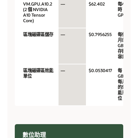
VM.GPU.A10.2
—
$62.402
每小
(2 個 NVIDIA
時
A10 Tensor
GPU
Core)
區塊磁碟區儲存
—
$0.7956255
每個
月的
GB 儲
存體
容量
區塊磁碟區效能
—
$0.0530417
每
單位
GB/
每月
的效
能單
位
數位助理