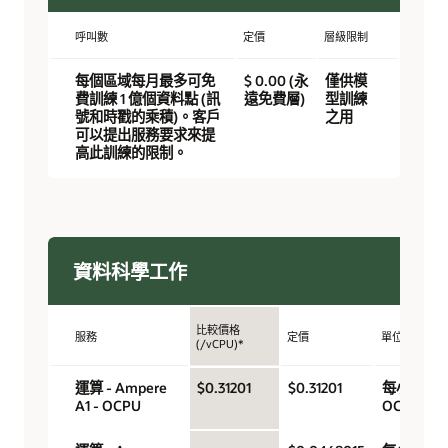
呼叫數
定價
層級限制
每個區域每月最多可免
$ 0.00 (永
僅供模
費訓練 1 億個資料點 (訊
遠免費層)
型訓練
號和時戳的乘積)。客戶
之用
可以提出服務要求來提
高此訓練的限制。
資料科學工作
比較價格
服務
定價
單位
(/vCPU)*
運算 - Ampere
$0.31201
$0.31201
每小時
A1 - OCPU
OCPU