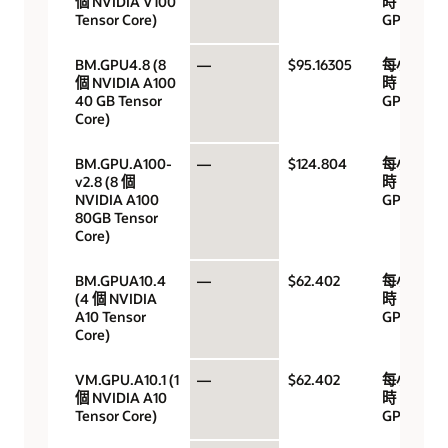
個 NVIDIA V100
時
Tensor Core)
GPU
BM.GPU4.8 (8
—
$95.16305
每小
個 NVIDIA A100
時
40 GB Tensor
GPU
Core)
BM.GPU.A100-
—
$124.804
每小
v2.8 (8 個
時
NVIDIA A100
GPU
80GB Tensor
Core)
BM.GPUA10.4
—
$62.402
每小
(4 個 NVIDIA
時
A10 Tensor
GPU
Core)
VM.GPU.A10.1 (1
—
$62.402
每小
個 NVIDIA A10
時
Tensor Core)
GPU