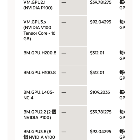
VM.GPU2.1
—
$39.781275
每小時
(NVIDIA P100)
GPU
VM.GPU3.x
—
$92.04295
每小時
(NVIDIA V100
GPU
Tensor Core - 16
GB)
BM.GPU.H200.8
—
$312.01
每小時
GPU
BM.GPU.H100.8
—
$312.01
每小時
GPU
BM.GPU.L40S-
—
$109.2035
每小時
NC.4
GPU
BM.GPU2.2 (2 個
—
$39.781275
每小時
NVIDIA P100)
GPU
BM.GPU3.8 (8
—
$92.04295
每小時
個 NVIDIA V100
GPU