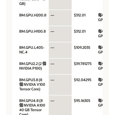
GB)
BM.GPU.H200.8
—
$312.01
每小時
GPU
BM.GPU.H100.8
—
$312.01
每小時
GPU
BM.GPU.L40S-
—
$109.2035
每小時
NC.4
GPU
BM.GPU2.2 (2 個
—
$39.781275
每小時
NVIDIA P100)
GPU
BM.GPU3.8 (8
—
$92.04295
每小時
個 NVIDIA V100
GPU
Tensor Core)
BM.GPU4.8 (8
—
$95.16305
每小時
個 NVIDIA A100
GPU
40 GB Tensor
Core)