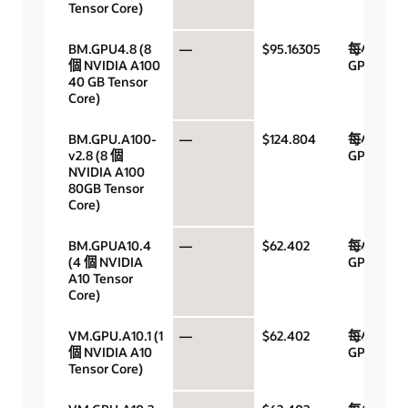
Tensor Core)
BM.GPU4.8 (8
—
$95.16305
每小時
個 NVIDIA A100
GPU
40 GB Tensor
Core)
BM.GPU.A100-
—
$124.804
每小時
v2.8 (8 個
GPU
NVIDIA A100
80GB Tensor
Core)
BM.GPUA10.4
—
$62.402
每小時
(4 個 NVIDIA
GPU
A10 Tensor
Core)
VM.GPU.A10.1 (1
—
$62.402
每小時
個 NVIDIA A10
GPU
Tensor Core)