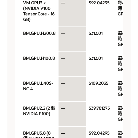
VM.GPU3.x
—
$92.04295
每小
(NVIDIA V100
時
Tensor Core - 16
GPU
GB)
BM.GPU.H200.8
—
$312.01
每小
時
GPU
BM.GPU.H100.8
—
$312.01
每小
時
GPU
BM.GPU.L40S-
—
$109.2035
每小
NC.4
時
GPU
BM.GPU2.2 (2 個
—
$39.781275
每小
NVIDIA P100)
時
GPU
BM.GPU3.8 (8
—
$92.04295
每小