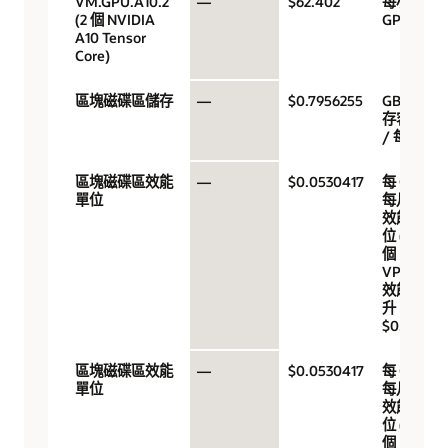
VM.GPU.A10.2
—
$62.402
每小時
(2 個 NVIDIA
GPU
A10 Tensor
Core)
區塊磁碟區儲存
—
$0.7956255
GB 儲
存容量
/ 每月
區塊磁碟區效能
—
$0.0530417
每 GB /
單位
每月的
效能單
位 (10
個
VPU，
效能提
升
$0.017)
區塊磁碟區效能
—
$0.0530417
每 GB /
單位
每月的
效能單
位 (10
個