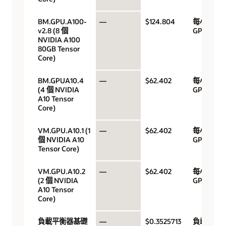
BM.GPU.A100-
—
$124.804
每小時
v2.8 (8 個
GPU
NVIDIA A100
80GB Tensor
Core)
BM.GPUA10.4
—
$62.402
每小時
(4 個 NVIDIA
GPU
A10 Tensor
Core)
VM.GPU.A10.1 (1
—
$62.402
每小時
個 NVIDIA A10
GPU
Tensor Core)
VM.GPU.A10.2
—
$62.402
每小時
(2 個 NVIDIA
GPU
A10 Tensor
Core)
負載平衡器基礎
—
$0.3525713
負載平