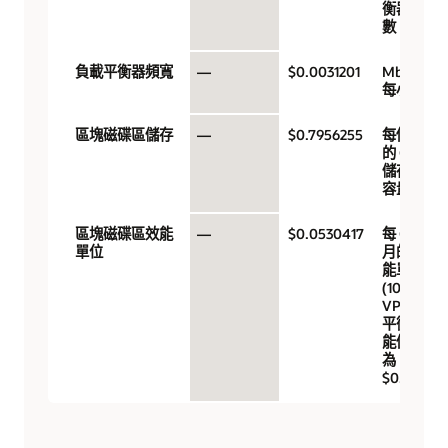
衡器時
數
負載平衡器頻寬
—
$0.0031201
Mbps /
每小時
區塊磁碟區儲存
—
$0.7956255
每個月
的 GB
儲存體
容量
區塊磁碟區效能
—
$0.0530417
每 GB/
單位
月的效
能單位
(10 個
VPU，
平衡效
能價格
為
$0.017)