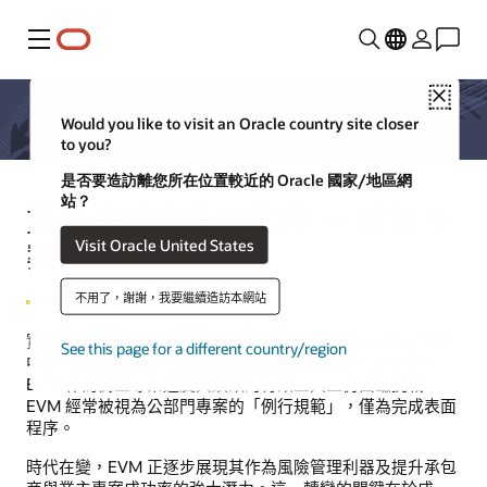
功能表
Close
Would you like to visit an Oracle country site closer
to you?
是否要造訪離您所在位置較近的 Oracle 國家/地區網
站？
重新構想實獲值管理 — 解決方
Visit Oracle United States
案簡介
不用了，謝謝，我要繼續造訪本網站
實獲值管理 (EVM) 並非新概念，其起源可追溯至 1960 年代
See this page for a different country/region
中期。然而，過去五十年來，專案及計畫經理在全面採用
EVM 作為衡量專案進度與績效的有效工具上仍面臨挑戰，
EVM 經常被視為公部門專案的「例行規範」，僅為完成表面
程序。
時代在變，EVM 正逐步展現其作為風險管理利器及提升承包