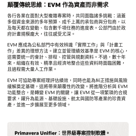
顛覆傳統思維：EVM 作為資產而非需求
各行各業在面對大型複雜專案時，共同面臨諸多挑戰：涵蓋
多個資金來源的多年預算、成千上萬的承包商與分包商，以
及每天都在變動、包含數千項任務的進度表。公部門由於政
府計畫規模龐大，往往感受尤深。
EVM 應成為公私部門中有效辨識「實際工作」與「計畫工
作」差異的理想方法。建立並管理績效基準是 EVM 的核心，
這需要統一的會計、排程、控管與規劃資料。不過，數十年
來，組織在有效、精準且經濟地整合這些資料時面臨困難，
且過程需大量人工作業。
EVM 可協助專案經理評估績效，同時也能為糾正措施與風險
緩解奠定基礎，這將帶來顛覆性的改變。將進階分析與 EVM
功能整合，是轉變 EVM 的關鍵，讓 EVM 從一項繁瑣的合規
要求，躍升為能源、基礎設施、航太與國防等產業的珍貴資
產，並進一步擴展至更多領域。
Primavera Unifier：世界級專案控制軟體。