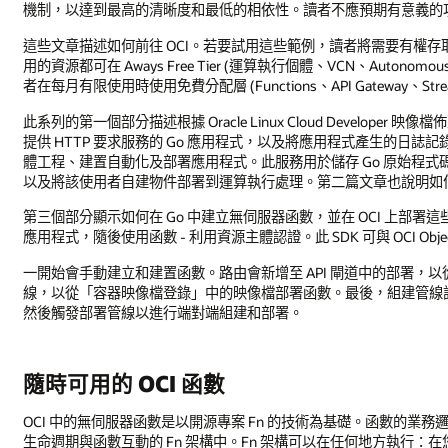
機制，以達到最高的清晰度和最低的相依性。讀者不應預期有意義的
這些文章描述如何前往 OCI。若要試用這些範例，讀者將需要有權存取 
用的資源都可在 Aways Free Tier (運算執行個體、VCN、Autonomous 
者在每月有限使用時使用免費分配層 (Functions、API Gateway、Stream
此系列的第一個部分描述根據 Oracle Linux Cloud Develo
提供 HTTP 要求服務的 Go 應用程式，以及將應用程式產生的日誌記錄連
體工程、建置自動化及部署應用程式。此服務用於儲存 Go 原始程
以及將該使用者自建物件部署到運算執行處理。第二篇文章也說明如何透過 OCI
第三個部分顯示如何在 Go 中建立無伺服器函數，並在 OCI 上部署這些函數
應用程式，隨後使用函數 - 利用資源主體認證。此 SDK 可與 OCI Ob
一開始會手動建立和建置函數。路由會新增至 API 閘道中的部署，以從 O
線，以從「容器映像檔登錄」中的映像檔部署函數。最後，組建管線
然後觸發部署管線以進行端對端組建和部署。
隨時可用的 OCI 函數
OCI 中的無伺服器函數是以開源專案 Fn 的技術為基礎。函數的業務邏
生命週期與函數互動的 Fn 架構中。Fn 架構可以在任何地方執行：在您的本