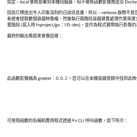
指定 --local 會將部署到本機伺服器，但不會將函數影像推送至 Do
因為它釋放出令人印象深刻的日誌訊息量，所以 --verbose 旗
系統會提取數個容器映像檔，然後執行兩階段容器建置處理作業來建立 gr
置階段 (寫入時 fnproject/go：1.15-dev)，並作為程式實際執行影像的基礎 (
最終的輸出看起來會像這樣：
此函數影像稱為 greeter：0. 0. 2 。您可以在本機容器登錄中找到此
可使用函數的名稱和應用程式透過 Fn CLI 呼叫函數，如下所示：