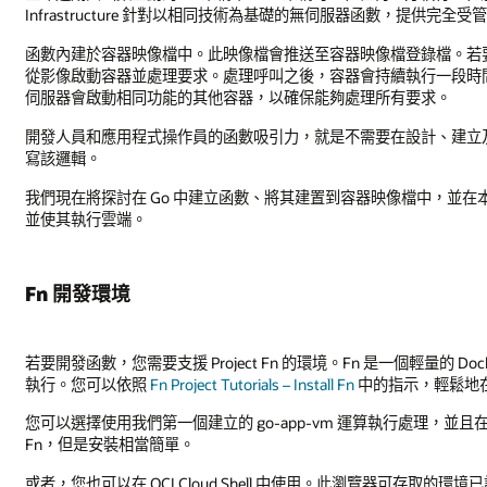
Infrastructure 針對以相同技術為基礎的無伺服器函數，提供完全受管理的
函數內建於容器映像檔中。此映像檔會推送至容器映像檔登錄檔。若要
從影像啟動容器並處理要求。處理呼叫之後，容器會持續執行一段時
伺服器會啟動相同功能的其他容器，以確保能夠處理所有要求。
開發人員和應用程式操作員的函數吸引力，就是不需要在設計、建立
寫該邏輯。
我們現在將探討在 Go 中建立函數、將其建置到容器映像檔中，並在本機部
並使其執行雲端。
Fn 開發環境
若要開發函數，您需要支援 Project Fn 的環境。Fn 是一個輕量的
執行。您可以依照
Fn Project Tutorials – Install Fn
中的指示，輕鬆地在 Li
您可以選擇使用我們第一個建立的 go-app-vm 運算執行處理，並且在此
Fn，但是安裝相當簡單。
或者，您也可以在 OCI Cloud Shell 中使用。此瀏覽器可存取的環境已設定 