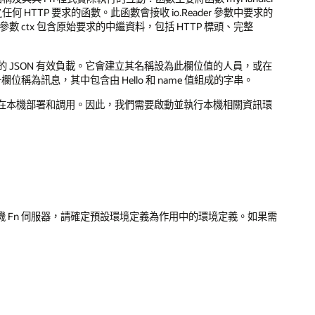
HTTP 要求的函數。此函數會接收 io.Reader 參數中要求的
ext 參數 ctx 包含原始要求的中繼資料，包括 HTTP 標頭、完整
位的 JSON 有效負載。它會建立其名稱設為此欄位值的人員，或在
位稱為訊息，其中包含由 Hello 和 name 值組成的字串。
在本機部署和調用。因此，我們需要啟動並執行本機相關資訊環
機 Fn 伺服器，請確定預設環境定義為作用中的環境定義。如果需