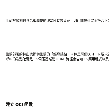
此函數預期包含名稱欄位的 JSON 有效負載，因此請提供完全符合下
函數部署的輸出也提供函數的「觸發端點」。這是可傳送 HTTP 要求並觸發
呼叫的端點確實是 Fn 伺服器端點。URL 路徑會告知 Fn 應用程式
建立 OCI 函數