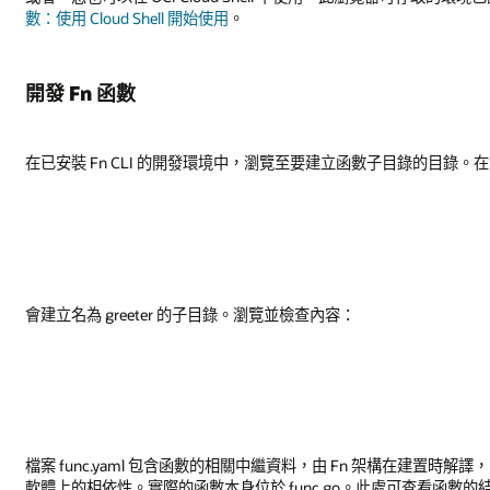
數：使用 Cloud Shell 開始使用
。
開發 Fn 函數
在已安裝 Fn CLI 的開發環境中，瀏覽至要建立函數子目錄的目錄
會建立名為 greeter 的子目錄。瀏覽並檢查內容：
檔案 func.yaml 包含函數的相關中繼資料，由 Fn 架構在建置時解譯，
軟體上的相依性。實際的函數本身位於 func.go。此處可查看函數的結構