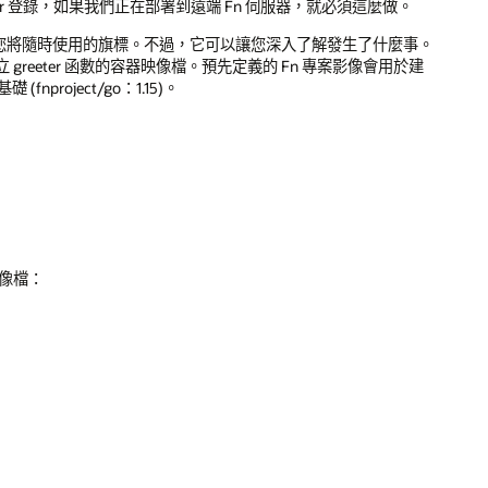
cker 登錄，如果我們正在部署到遠端 Fn 伺服器，就必須這麼做。
標不是您將隨時使用的旗標。不過，它可以讓您深入了解發生了什麼事。
eeter 函數的容器映像檔。預先定義的 Fn 專案影像會用於建
fnproject/go：1.15)。
映像檔：