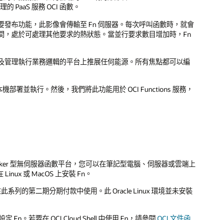
 PaaS 服務 OCI 函數。
發布功能，此影像會傳輸至 Fn 伺服器。每次呼叫函數時，就會
間，處於可處理其他要求的熱狀態。當並行要求數目增加時，Fn
及管理執行業務邏輯的平台上推展任何能源。所有焦點都可以編
署並執行。然後，我們將此功能用於 OCI Functions 服務，
 Docker 型無伺服器函數平台，您可以在筆記型電腦、伺服器或雲端上
nux 或 MacOS 上安裝 Fn。
系列的第二期分期付款中使用。此 Oracle Linux 環境並未安裝
Fn。若要在 OCI Cloud Shell 中使用 Fn，請參閱
OCI 文件函