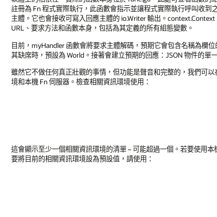
註冊為 Fn 程式實際執行，此函數會指示並讓程式實際執行呼叫收到之任何 
主體。它也會接收可寫入回應主體的 io.Writer 輸出。context.Cont
URL、要求方法和函數本身，包括為其定義的所有組態變數。
目前，myHandler 函數會將要求主體解碼，預期它會包含名稱為欄
其缺席時，預設為 World。接著會建立預期的回應：JSON 物件的單一欄
雖然它不做任何真正壯觀的事情，但功能是聲音和完整的，我們可以
境和本機 Fn 伺服器。檢查相關資訊環境使用：
這會顯示至少一個相關資訊環境的清單 – 可能超過一個。若要使用本
要將目前的相關資訊環境設為預設值，請使用：