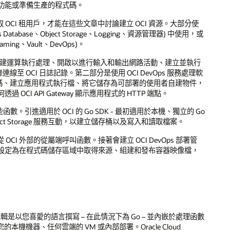
功能或準備生產的程式碼。
OCI 租用戶，才能在這些文章中討論建立 OCI 資源。大部分使
Database、Object Storage、Logging、資源管理器) 中使用，或
ing、Vault、DevOps)。
per 映像檔佈建運算執行處理、開啟以進行輸入和輸出網路活動、建立並執行
線至 OCI 日誌記錄。第二部分是使用 OCI DevOps 服務處理軟
式碼、建立應用程式執行檔、將它儲存為可部署的使用者自建物件，
 API Gateway 顯示應用程式的 HTTP 端點。
。引進適用於 OCI 的 Go SDK - 最初適用於本機、獨立的 Go
ject Storage 服務互動，以建立儲存桶以及寫入和讀取檔案。
CI 外部的從屬端呼叫函數。接著會建立 OCI DevOps 部署管
設定為在程式碼儲存區域中取得來源、組建和發布容器映像檔，
輯是以您喜愛的語言撰寫 – 在此情況下為 Go – 並內嵌於處理函數
機機器、任何雲端的 VM 或內部部署。Oracle Cloud