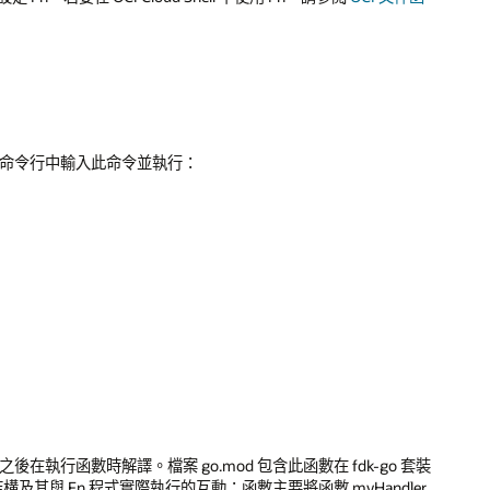
。在命令行中輸入此命令並執行：
之後在執行函數時解譯。檔案 go.mod 包含此函數在 fdk-go 套裝
及其與 Fn 程式實際執行的互動：函數主要將函數 myHandler