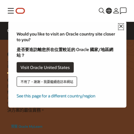
功能表
Close
Oracle University
訓練
聯絡 Oracle University
Would you like to visit an Oracle country site closer
to you?
是否要造訪離您所在位置較近的 Oracle 國家/地區網
Oracle Fusion Cloud SCM 培訓與
站？
認證
Visit Oracle United States
Oracle University 提供各種角色型學習路徑和專業認證，以協助
不用了，謝謝，我要繼續造訪本網站
組織充分利用 Oracle Fusion Cloud Supply Chain &
Manufacturing (SCM) 應用程式。數位培訓可協助確保您的使用
See this page for a different country/region
者全面瞭解 Oracle Cloud SCM 創新管理、庫存管理、製造、訂單
管理、產品生命週期管理、供應鏈規劃、成本管理和產品中心解
決方案的最佳實務。
預覽 Oracle MyLearn