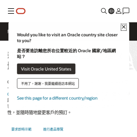
功能表
Close
總覽
Solutions
Sectors
聯絡餐旅業專家
Would you like to visit an Oracle country site closer
to you?
是否要造訪離您所在位置較近的 Oracle 國家/地區網
新一代飯店銷售與活動管理軟
站？
體
Visit Oracle United States
Oracle Hospitality OPERA Cloud Sales and Event Management 是
不用了，謝謝，我要繼續造訪本網站
一套廣泛的銷售與餐飲管理應用程式，可與
Oracle Hospitality
OPERA Cloud Service
產品緊密整合，以簡化作業並增加營收。藉
See this page for a different country/region
助雲端的優勢，您可以使用我們的行動活動管理系統來拜訪異地
客戶，​​或在現場檢查期間與客戶一起巡查物業，檢查庫存可用
性，並隨時隨地變更客戶的預訂。
要求即時示範
進行產品導覽