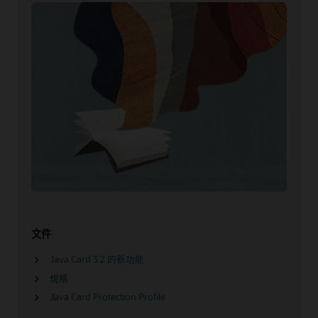
文件
Java Card 3.2 的新功能
規格
Java Card Protection Profile