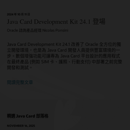
交
技
易
術
的
2024 年 10 月 11 日
如
真
Java Card Development Kit 24.1 登場
何
實
提
性
Oracle 諮詢產品經理 Nicolas Ponsini
供
裝
Java Card Development Kit 24.1 改善了 Oracle 全方位的獨
置
立開發環境，也是為 Java Card 開發人員提供豐富環境的一
認
步。數個增強功能可讓專為 Java Card 平台設計的應用程式
證
在最終產品 (例如 SIM 卡、護照、行動支付) 中部署之前完整
開發和測試。
閱讀完整文章
精選 Java Card 部落格
NOVEMBER 16, 2025