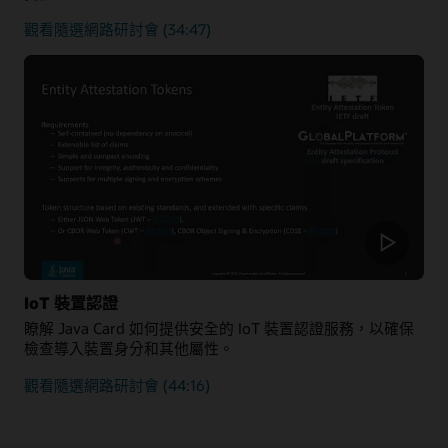
瞭
觀看隨選網路研討會
(34:47)
解
如
何
提
高
安
全
性，
並
確
保
新
增
IoT 裝置認證
至
瞭解 Java Card 如何提供安全的 IoT 裝置認證服務，以確保
區
檢查導入裝置身分和其他屬性。
塊
鏈
瞭
觀看隨選網路研討會
(44:16)
的
解
之
Java
新
Card