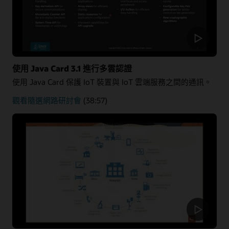
使用 Java Card 3.1 進行多雲認證
使用 Java Card 保護 IoT 裝置與 IoT 雲端服務之間的通訊。
多
觀看隨選網路研討會
(38:57)
雲
認
證