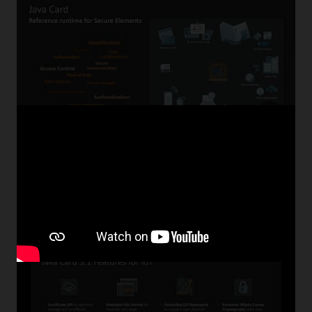
Card
決
裝
方
置
案
I/O
使用 Java Card 和 FIDO 的強大使用者認證示範
透過 Java Card 和 Oracle Identity Cloud Service，並以
FIDO 規格為基礎，使用生物特徵進行無密碼認證。
關
觀看隨選網路研討會
(1:11:42)
於
使
用
者
認
證