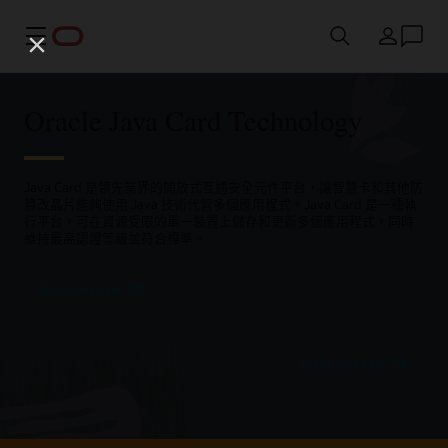
功能表
國家/地區
Oracle Java Card Technology
Java Card 是領先業界的開放式互通安全元件平台，讓智慧卡和其他防
篡改晶片能夠使用 Java 技術代管多個應用程式。Java Card 是一種執
行平台，可在資源受限的單一裝置上儲存和更新多個應用程式，同時
維持最高認證等級並符合標準。
Oracle Java Card 下載
Oracle Java Card 下載