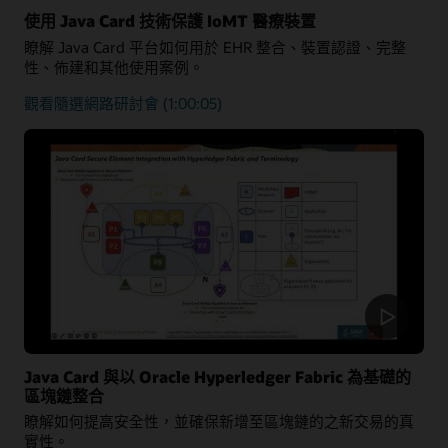
使用 Java Card 技術保護 IoMT 醫療裝置
瞭解 Java Card 平台如何用於 EHR 整合、裝置認證、完整
性、佈建和其他使用案例。
瞭
觀看隨選網路研討會
(1:00:05)
解
如
何
利
用
Java
Card
平
台
保
護
醫
療
Java Card 與以 Oracle Hyperledger Fabric 為基礎的
解
區塊鏈整合
決
瞭解如何提高安全性，並確保新增至區塊鏈的之新交易的真
方
實性。
案