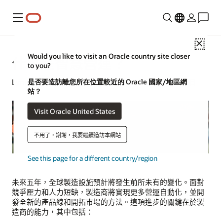
功能表
Close
Would you like to visit an Oracle country site closer
什麼是智慧營運？
to you?
是否要造訪離您所在位置較近的 Oracle 國家/地區網
Lynne Sampson | 製造業資深撰稿人 | 2024 年 4 月 4 日
站？
Visit Oracle United States
不用了，謝謝，我要繼續造訪本網站
See this page for a different country/region
未來五年，全球製造設施預計將發生前所未有的變化。面對
競爭壓力和人力短缺，製造商將實現更多營運自動化，並開
發全新的產品線和開拓市場的方法。這項進步的關鍵在於製
造商的能力，其中包括：