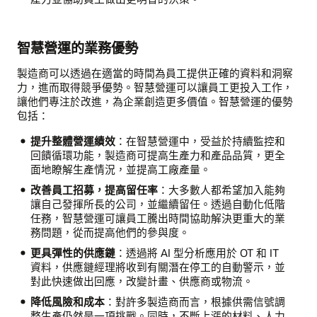
智慧營運的業務優勢
製造商可以透過在適當的時間為員工提供正確的資料和洞察
力，進而取得競爭優勢。智慧營運可以讓員工更投入工作，
讓他們專注於改進，為企業創造更多價值。智慧營運的優勢
包括：
提升整體營運績效
：在智慧營運中，受益於持續監控和
回饋循環功能，製造商可提高生產力和產品品質，更全
面地瞭解生產情況，並提高工廠產量。
改善員工招募，提高留任率
：大多數人都希望加入能夠
讓自己發揮所長的公司，並繼續留任。透過自動化低階
任務，智慧營運可讓員工騰出時間協助解決更重大的業
務問題，從而提高他們的參與度。
更具彈性的供應鏈
：透過將 AI 型分析應用於 OT 和 IT
資料，供應鏈經理將收到有關潛在停工的自動警示，並
對此快速做出回應，改變計畫、供應商或物流。
降低風險和成本
：對許多製造商而言，根據供需信號調
整生產仍然是一項挑戰。同時，不斷上漲的材料、人力