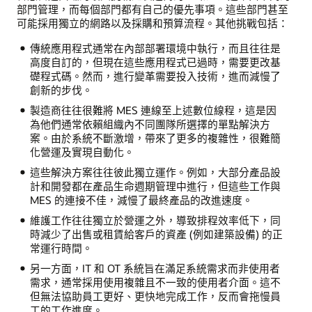
部門管理，而每個部門都有自己的優先事項。這些部門甚至
可能採用獨立的網路以及採購和預算流程。其他挑戰包括：
傳統應用程式通常在內部部署環境中執行，而且往往是
高度自訂的，但現在這些應用程式已過時，需要更改基
礎程式碼。然而，進行變革需要投入技術，進而減慢了
創新的步伐。
製造商往往很難將 MES 連線至上述數位線程，這是因
為他們通常依賴組織內不同團隊所選擇的單點解決方
案。由於系統不斷激增，帶來了更多的複雜性，很難簡
化營運及實現自動化。
這些解決方案往往彼此獨立運作。例如，大部分產品設
計和開發都在產品生命週期管理中進行，但這些工作與
MES 的連接不佳，減慢了最終產品的改進速度。
維護工作往往獨立於營運之外，導致排程效率低下，同
時減少了出售或租賃給客戶的資產 (例如建築設備) 的正
常運行時間。
另一方面，IT 和 OT 系統旨在滿足系統需求而非使用者
需求，通常採用使用複雜且不一致的使用者介面。這不
但無法協助員工更好、更快地完成工作，反而會拖慢員
工的工作進度。