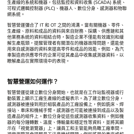
生產線的系統和機器，包括監控和資料收集 (SCADA) 系統、
可程式邏輯控制器 (PLC)、機器人、數位分身、感測器和物聯
網系統。
智慧營運彌合了 IT 和 OT 之間的鴻溝。當有關機器、零件、
生產線、原料和成品的資料與來自財務、採購、供應鏈和其
他業務系統的資料相結合時，製造企業不僅能有效識別和緩
解生產瓶頸，提醒管理者有關潛在的機器故障問題，還能使
用來自感測器的資料來提高零件和成品的效能。例如，為汽
車製造商供應零件的企業可從其產品中收集感測器資料，以
瞭解產品在實際環境中的表現。
智慧營運如何運作？
智慧營運從建立數位分身開始，也就是在工作站監視器或行
動裝置上顯示工廠生產線的虛擬表示。為了建立數位分身，
感測器被連接到用於組裝產品的工廠設備上，例如銑床、焊
接站、車床和機械手臂。感測器也可能被連接到成品以及製
造產品的組件上。數位分身從這些感測器收集資料，例如機
器的每分鐘轉數、溫度、傳輸量和穩定性等資料，並將其顯
示在「視覺瀏覽器」上，讓員工和主管能夠鳥瞰工廠車間。