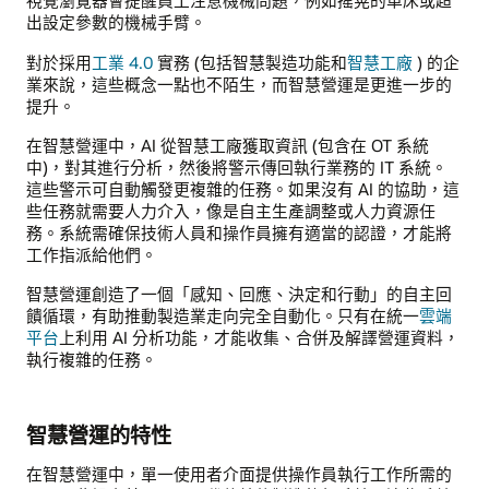
視覺瀏覽器會提醒員工注意機械問題，例如搖晃的車床或超
出設定參數的機械手臂。
對於採用
工業 4.0
實務 (包括智慧製造功能和
智慧工廠
) 的企
業來說，這些概念一點也不陌生，而智慧營運是更進一步的
提升。
在智慧營運中，AI 從智慧工廠獲取資訊 (包含在 OT 系統
中)，對其進行分析，然後將警示傳回執行業務的 IT 系統。
這些警示可自動觸發更複雜的任務。如果沒有 AI 的協助，這
些任務就需要人力介入，像是自主生產調整或人力資源任
務。系統需確保技術人員和操作員擁有適當的認證，才能將
工作指派給他們。
智慧營運創造了一個「感知、回應、決定和行動」的自主回
饋循環，有助推動製造業走向完全自動化。只有在統一
雲端
平台
上利用 AI 分析功能，才能收集、合併及解譯營運資料，
執行複雜的任務。
智慧營運的特性
在智慧營運中，單一使用者介面提供操作員執行工作所需的