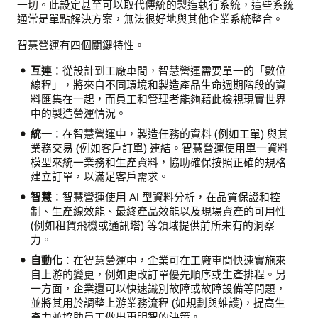
一切。此設定甚至可以取代傳統的製造執行系統，這些系統
通常是單點解決方案，無法很好地與其他企業系統整合。
智慧營運有四個關鍵特性。
互連
：從設計到工廠車間，智慧營運需要單一的「數位
線程」，將來自不同環境和製造產品生命週期階段的資
料匯集在一起，而員工和管理者能夠藉此檢視現實世界
中的製造營運情況。
統一
：在智慧營運中，製造任務的資料 (例如工單) 與其
業務交易 (例如客戶訂單) 連結。智慧營運使用單一資料
模型來統一業務和生產資料，協助確保按照正確的規格
建立訂單，以滿足客戶需求。
智慧
：智慧營運使用 AI 型資料分析，在品質保證和控
制、生產線效能、最終產品效能以及現場資產的可用性
(例如租賃飛機或通訊塔) 等領域提供前所未有的洞察
力。
自動化
：在智慧營運中，企業可在工廠車間快速實施來
自上游的變更，例如更改訂單優先順序或生產排程。另
一方面，企業還可以快速識別故障或故障設備等問題，
並將其用於調整上游業務流程 (如規劃與維護)，提高生
產力並協助員工做出更明智的決策。