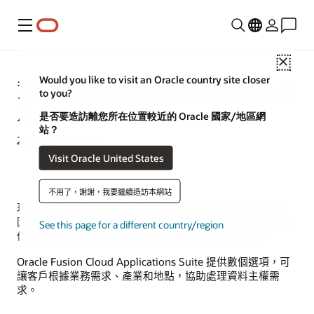
功能表
Close
Would you like to visit an Oracle country site closer
資料主權與 Oracle Fusion Cloud
to you?
Applications Suite
是否要造訪離您所在位置較近的 Oracle 國家/地區網
站？
2020 年 4 月 16 日
Visit Oracle United States
不用了，謝謝，我要繼續造訪本網站
現今的組織想要知道資料儲存位置，以及可存取哪些實體。
因此他們需要一款不僅提供資料位置的透明度，而且還能提
See this page for a different country/region
供結合完整資料安全通訊協定和標準的國家/地區方案。
Oracle Fusion Cloud Applications Suite 提供數個選項，可
讓客戶根據業務需求、產業和地點，協助處理資料主權需
求。