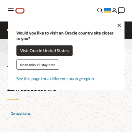
Меню
Close
Overview
Compute Services
Would you like to visit an Oracle country site closer
to you?
Visit Oracle United States
Virtual Machines Cost
No thanks, I'll stay here
See this page for a different country/region
Estimator
Contact sales