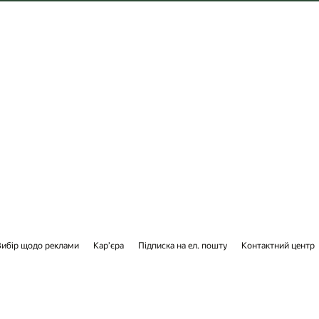
ктний центр
Контакти
Facebook
X
LinkedIn
YouTube