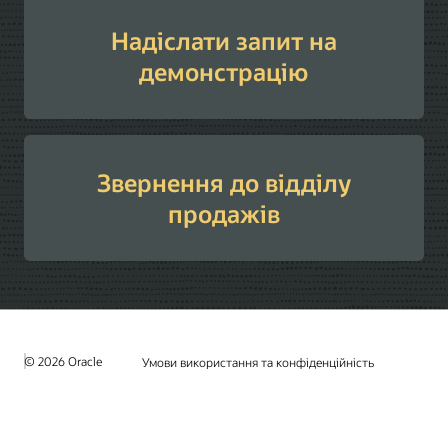
Надіслати запит на
демонстрацію
Звернення до відділу
продажів
© 2026 Oracle
Умови використання та конфіденційність
Вибір щодо реклами
Кар’єра
Підписка на ел. пошту
Контактний центр
Контакти