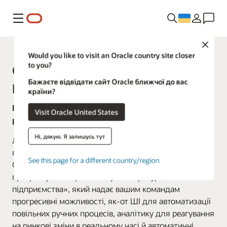
Меню
Close
Would you like to visit an Oracle country site closer
to you?
Oracle Enterprise Resource
Бажаєте відвідати сайт Oracle ближчої до вас
Planning (ERP)
країни?
Прискорений темп змін вимагає провідних на
Visit Oracle United States
ринку ШІ-рішень для керування фінансами.
Ні, дякую. Я залишусь тут
Лідери майбутнього найбільше здатні до
пристосування до сьогоднішніх змін. Oracle Fusion
See this page for a different country/region
Cloud ERP – комплексний сучасний хмарний пакет
програм у категорії «Планування ресурсів
підприємства», який надає вашим командам
прогресивні можливості, як-от ШІ для автоматизації
повільних ручних процесів, аналітику для реагування
на ринкові зміни в реальному часі й автоматичні