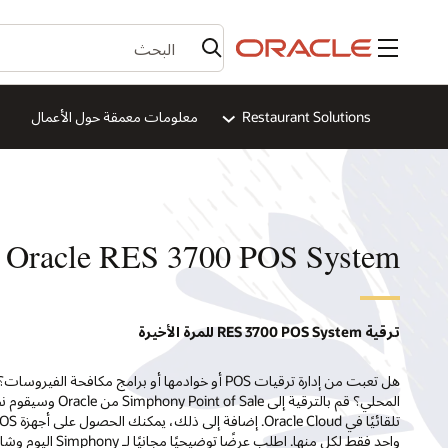
القائمة
Restaurant Solutions
معلومات معمقة حول الأعمال
Oracle RES 3700 POS System
ترقية RES 3700 POS System للمرة الأخيرة
واحد فقط لكل منها. اطلب عرضًا توضيحيًا مجانيًا لـ Simphony اليوم وشاهد مدى سهولة توديع تحديثات POS اليدوية.