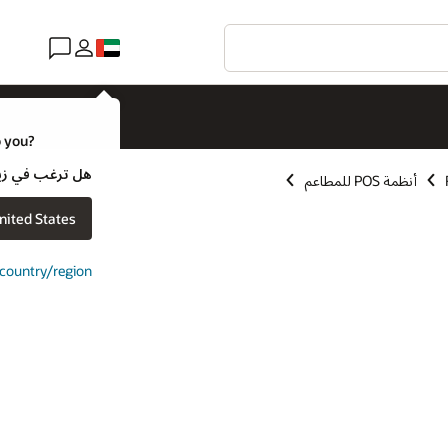
o you?
هل ترغب في زيارة موقع ويب لـ e
أنظمة POS للمطاعم
nited States
t country/region