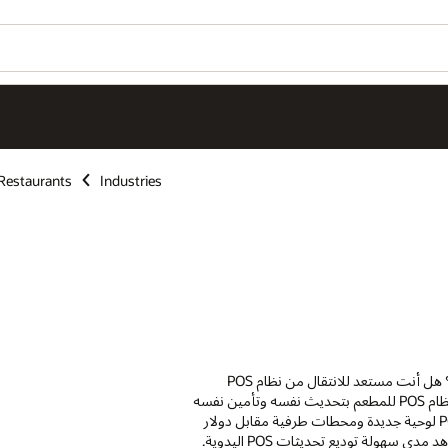
Restaurants
Industries
هل تعبت من إدارة ترقيات POS أو خوادمها أو برامج مكافحة الفيروسات؟ هل أنت مستعد للانتقال من نظام POS
المحلي؟ قم بالترقية إلى Simphony Point of Sale من Oracle وسيقوم نظام POS للمطعم بتحديث نفسه وتأمين نفسه
تلقائيًا في Oracle Cloud. إضافة إلى ذلك، يمكنك الحصول على أجهزة POS لوحية جديدة ومحطات طرفية مقابل دولار