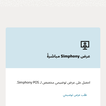
عرض Simphony مباشرةً
احصل على عرض توضيحي مخصص لـ Simphony POS.
طلب عرض توضيحي