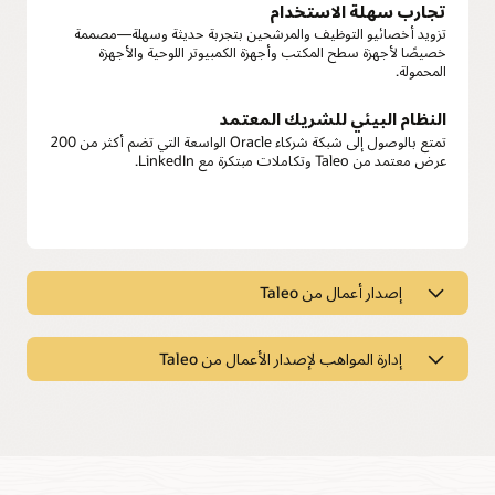
تجارب سهلة الاستخدام
تزويد أخصائيو التوظيف والمرشحين بتجربة حديثة وسهلة—مصممة
خصيصًا لأجهزة سطح المكتب وأجهزة الكمبيوتر اللوحية والأجهزة
المحمولة.
النظام البيئي للشريك المعتمد
تمتع بالوصول إلى شبكة شركاء Oracle الواسعة التي تضم أكثر من 200
عرض معتمد من Taleo وتكاملات مبتكرة مع LinkedIn.
إصدار أعمال من Taleo
إصدار أعمال من Taleo
إدارة المواهب لإصدار الأعمال من Taleo
التوريد متعدد القنوات
استفد من قوائم الوظائف الشاغرة ومواقع الوسائط الاجتماعية وإحالات
إدارة المواهب لإصدار الأعمال من Taleo
الموظفين لاكتشاف المواهب المناسبة.
الأهداف والتقييمات
أدوات توظيف مخصصة
دعم إدارة أداء الموظفين من خلال إنشاء مبسط للأهداف والمراجعات
التلقائية وخطط التطوير الوظيفي.
يمكنك بسهولة تخصيص عمليات تحديد المرشحين والمقابلات وسير
عمل أخصائيي التوظيف لتلبية الاحتياجات الفريدة لأعمالك.