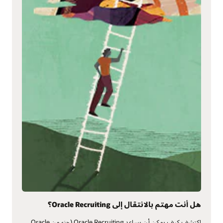
هل أنت مهتم بالانتقال إلى Oracle Recruiting؟
اكتشف كيف يمكن أن يساعد Oracle Recruiting (جزء من Oracle