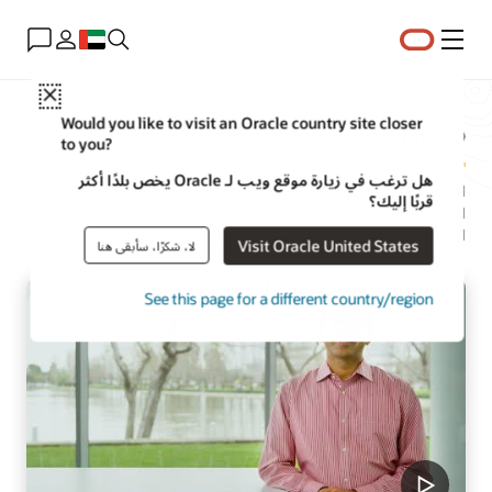
القائمة
Close
Taleo
Would you like to visit an Oracle country site closer
to you?
هل ترغب في زيارة موقع ويب لـ Oracle يخص بلدًا أكثر
الاستفادة من مجموعة كاملة من الأدوات للتوريد والتوظيف وتهيئة
قربًا إليك؟
الموظفين الجدد. تُعد Oracle Taleo أقوى مجموعة لاستقطاب المواهب
المستقلة لإيجاد أفضل المرشحين وتوظيفهم.
Visit Oracle United States
لا، شكرًا، سأبقى هنا
See this page for a different country/region