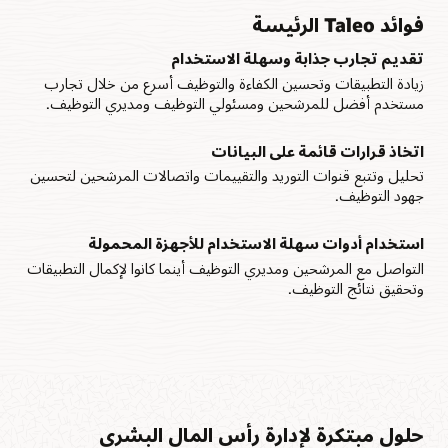
رؤية القوى العاملة
فوائد Taleo الرئيسة
ميزات الأتمتة الذكية
تقييم المواهب وتحديد التابعين لك وتتبع تقدم القوى العاملة لديك مع
موقع واحد لعرض بيانات الموظفين.
تقديم تجارب جذابة وسهلة الاستخدام
أتمتة عمليات التوظيف الشائعة، مثل الاتصالات وتعيين المهام وتبسيط
إنتاجية أخصائي التوظيف.
زيادة التطبيقات وتحسين الكفاءة والتوظيف أسرع من خلال تجارب
ملاحظات الموظفين المستمرة
مستخدم أفضل للمرشحين ومسئولي التوظيف ومديري التوظيف.
لوحات معلومات التحليلات
تحديث إدارة الأداء ورعاية المواهب من خلال المحادثات التواصلة
والتدريب والتوجيه.
حافظ على اطلاع الفرق على مؤشرات الأداء الرئيسة (KPI) الخاصة
اتخاذ قرارات قائمة على البيانات
بالتوظيف، مثل جودة المرشح ووقت التوظيف وتكاليف المواهب.
تحليل وتتبع قنوات التوريد والتقييمات واتصالات المرشحين لتحسين
جهود التوظيف.
تأهية الموظفين للعلامات التجارية
احصل على وقت أسرع لتحقيق الإنتاجية وقلِّل الأعمال الورقية من خلال
تجربة تؤهل الموظفين الجدد وتعكس ثقافة شركتك.
استخدام أدوات سهلة الاستخدام للأجهزة المحمولة
التواصل مع المرشحين ومديري التوظيف أينما كانوا لإكمال التطبيقات
وتحقيق نتائج التوظيف.
حلول مبتكرة لإدارة رأس المال البشري