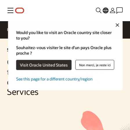
Menu
Close
Présentation
ML Services
AI Services
Would you like to visit an Oracle country site closer
to you?
Souhaitez-vous visiter le site d’un pays Oracle plus
Solution IA
proche ?
Création d'un chatbot en
Visit Oracle United States
Non merci, je reste ici
temps réel avec des agents
See this page for a different country/region
d'IA et Oracle REST Data
Services