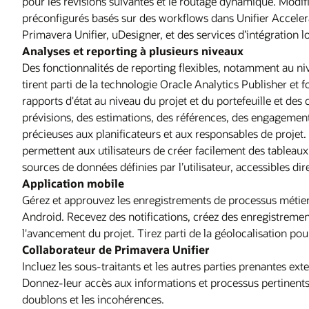
pour les révisions suivantes et le routage dynamique. Modif
préconfigurés basés sur des workflows dans Unifier Accelerat
Primavera Unifier, uDesigner, et des services d’intégration 
Analyses et reporting à plusieurs niveaux
Des fonctionnalités de reporting flexibles, notamment au nive
tirent parti de la technologie Oracle Analytics Publisher et f
rapports d'état au niveau du projet et du portefeuille et des 
prévisions, des estimations, des références, des engagements
précieuses aux planificateurs et aux responsables de projet.
permettent aux utilisateurs de créer facilement des tableau
sources de données définies par l’utilisateur, accessibles d
Application mobile
Gérez et approuvez les enregistrements de processus métier 
Android. Recevez des notifications, créez des enregistrements
l'avancement du projet. Tirez parti de la géolocalisation pour
Collaborateur de Primavera Unifier
Incluez les sous-traitants et les autres parties prenantes ex
Donnez-leur accès aux informations et processus pertinents 
doublons et les incohérences.