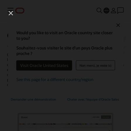
Menu
Close
Oracle Unity Data Platform
Would you like to visit an Oracle country site closer
to you?
Souhaitez-vous visiter le site d’un pays Oracle plus
proche ?
Oracle Fusion Unity Data Platform transforme les données client à
l'échelle de l'entreprise en profils client exploitables, fiables et
compatibles avec l'IA. Grâce à des données complètes et unifiées, les
Visit Oracle United States
Non merci, je reste ici
entreprises peuvent créer et activer des audiences, générer
davantage d'opportunités prêtes pour la conversation,
See this page for a different country/region
personnaliser les expériences, découvrir des informations et
optimiser les opérations de service.
Demander une démonstration
Chater avec l'équipe d'Oracle Sales