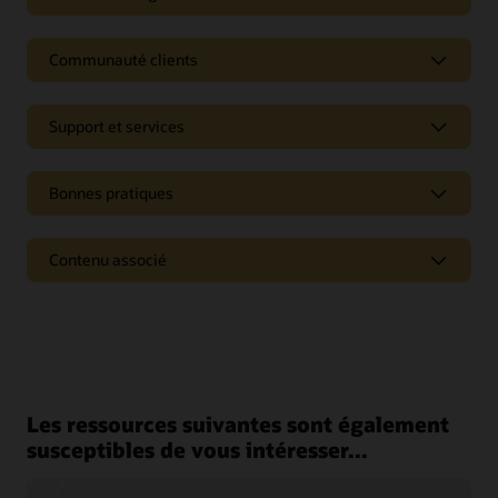
Communauté clients
Support et services
Bonnes pratiques
Contenu associé
Pages
Oracle CX - Rapports d’analystes
Matrice de valeur en technologie CRM (PDF)
Blog Oracle CX
Les ressources suivantes sont également
Blog Oracle Modern Marketing
susceptibles de vous intéresser...
Comparez les solutions