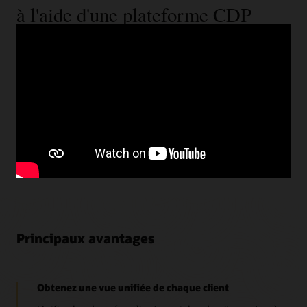
à l'aide d'une plateforme CDP
Lorsque Mazda Europe a voulu mieux connaître ses
clients à l'aide leurs différentes sources de données, il a
d'abord cherché un CDP. Découvrez les avantages qu'ils
ont reçus, notamment l'amélioration de de la vitesse et
l'augmentation des soumissions de leads, au fur et à
mesure de l'implémentation de la plateforme de données
Oracle Unity.
Voir le témoignage de Mazda (2:05)
Principaux avantages
Obtenez une vue unifiée de chaque client