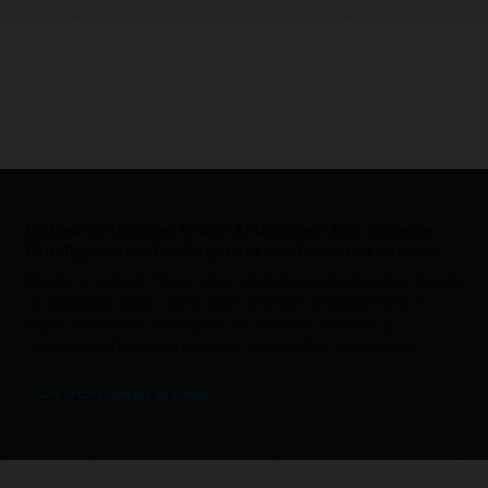
La base de données Oracle AI Database 26ai alimente
l'intelligence artificielle pour la révolution des données.
Oracle a intégré l'IA au cœur de la base de données Oracle
IA Database 26ai, renforçant ainsi son engagement à
aider ses clients à intégrer l'IA en toute sécurité à
l'ensemble de leurs données, où qu'elles se trouvent.
Lire le communiqué de presse