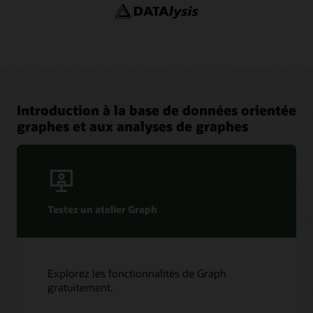
Communauté d’utilisateurs Analytics et Data Oracle
AskTOM : base de données orientée graphe et Analytics
Oracle Graph Server and Client
YouTube
Office Hours
Adaptateurs et plugins
Chaîne YouTube : Oracle Spatial et Graph
Blogs : Oracle Graph
Estimateur de dimensionnement de graphique
Introduction à la base de données orientée
graphes et aux analyses de graphes
Testez un atelier Graph
Explorez les fonctionnalités de Graph
gratuitement.