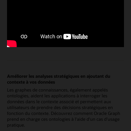
Il combine Oracle Autonomous AI Database avec Apache
Iceberg indépendant du fournisseur, ce qui permet aux
clients d'exécuter l'IA et les analyses en toute sécurité sur
toutes leurs données. Il est disponible sur OCI, AWS,
Azure, Google Cloud et Exadata Cloud@Customer.
Autonomous
Consultez l'annonce sur
AI
Lakehouse
Améliorer les analyses stratégiques en ajoutant du
contexte à vos données
Les graphes de connaissances, également appelés
ontologies, aident les applications à interroger les
données dans le contexte associé et permettent aux
utilisateurs de prendre des décisions stratégiques en
fonction du contexte. Découvrez comment Oracle Graph
prend en charge ces ontologies à l'aide d'un cas d'usage
pratique.