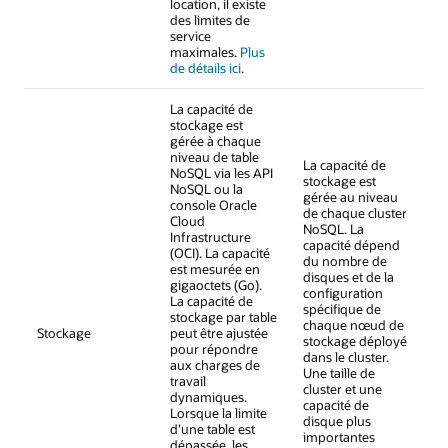
location, il existe
des limites de
service
maximales.
Plus
de détails ici
.
La capacité de
stockage est
gérée à chaque
niveau de table
La capacité de
NoSQL via les API
stockage est
NoSQL ou la
gérée au niveau
console Oracle
de chaque cluster
Cloud
NoSQL. La
Infrastructure
capacité dépend
(OCI). La capacité
du nombre de
est mesurée en
disques et de la
gigaoctets (Go).
configuration
La capacité de
spécifique de
stockage par table
chaque nœud de
Stockage
peut être ajustée
stockage déployé
pour répondre
dans le cluster.
aux charges de
Une taille de
travail
cluster et une
dynamiques.
capacité de
Lorsque la limite
disque plus
d’une table est
importantes
dépassée, les