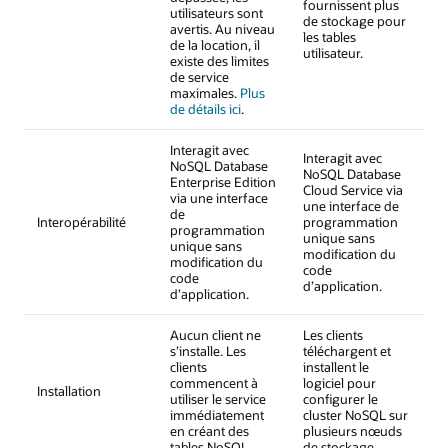
fournissent plus
utilisateurs sont
de stockage pour
avertis. Au niveau
les tables
de la location, il
utilisateur.
existe des limites
de service
maximales.
Plus
de détails ici
.
Interagit avec
Interagit avec
NoSQL Database
NoSQL Database
Enterprise Edition
Cloud Service via
via une interface
une interface de
de
Interopérabilité
programmation
programmation
unique sans
unique sans
modification du
modification du
code
code
d’application.
d’application.
Aucun client ne
Les clients
s’installe. Les
téléchargent et
clients
installent le
commencent à
logiciel pour
Installation
utiliser le service
configurer le
immédiatement
cluster NoSQL sur
en créant des
plusieurs nœuds
tables NoSQL.
de stockage.