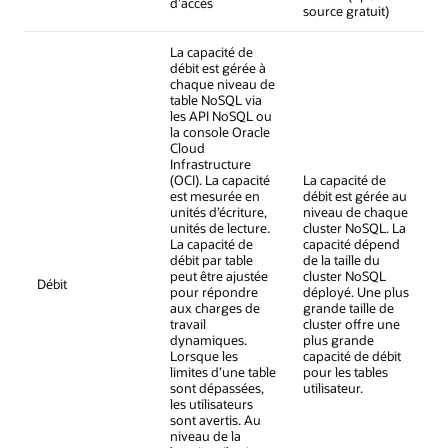
d’accès
source gratuit)
La capacité de
débit est gérée à
chaque niveau de
table NoSQL via
les API NoSQL ou
la console Oracle
Cloud
Infrastructure
(OCI). La capacité
La capacité de
est mesurée en
débit est gérée au
unités d’écriture,
niveau de chaque
unités de lecture.
cluster NoSQL. La
La capacité de
capacité dépend
débit par table
de la taille du
peut être ajustée
cluster NoSQL
Débit
pour répondre
déployé. Une plus
aux charges de
grande taille de
travail
cluster offre une
dynamiques.
plus grande
Lorsque les
capacité de débit
limites d’une table
pour les tables
sont dépassées,
utilisateur.
les utilisateurs
sont avertis. Au
niveau de la