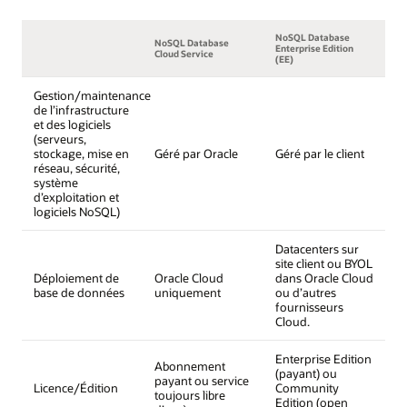
NoSQL Database
NoSQL Database
Enterprise Edition
Cloud Service
(EE)
Gestion/maintenance
de l’infrastructure
et des logiciels
(serveurs,
stockage, mise en
Géré par Oracle
Géré par le client
réseau, sécurité,
système
d’exploitation et
logiciels NoSQL)
Datacenters sur
site client ou BYOL
Déploiement de
Oracle Cloud
dans Oracle Cloud
base de données
uniquement
ou d’autres
fournisseurs
Cloud.
Enterprise Edition
Abonnement
(payant) ou
payant ou service
Licence/Édition
Community
toujours libre
Edition (open