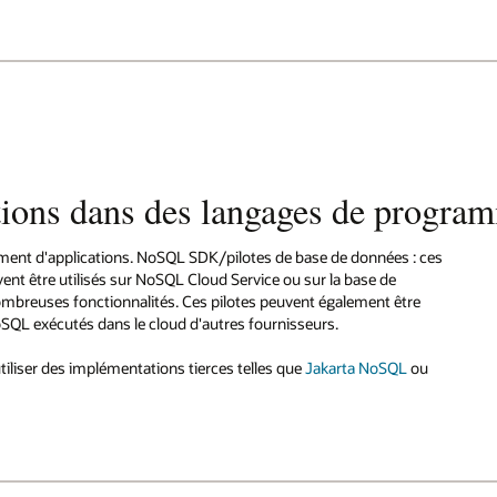
tions dans des langages de progra
ment d'applications. NoSQL SDK/pilotes de base de données : ces
ent être utilisés sur NoSQL Cloud Service ou sur la base de
mbreuses fonctionnalités. Ces pilotes peuvent également être
NoSQL exécutés dans le cloud d'autres fournisseurs.
iliser des implémentations tierces telles que
Jakarta NoSQL
ou
cation Java
cation Node.js/TypeScript
cation Python
cation .Net
cation Go
cation Spring Data
cation Rust