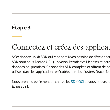
Étape 3
Connectez et créez des applica
Sélectionnez un kit SDK qui répondra à vos besoins de développe
SDK sont sous licence UPL (Universal Permissive License) et peuv
données on-premises. Ce sont des SDK complets et offrent de no
utilisés dans les applications exécutées sur des clusters Oracle 
Nous prenons également en charge les
SDK OCI
et vous pouvez ut
EclipseLink.
Appli
Appli
Appli
Appli
Appli
Appli
Appli