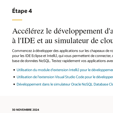
Install
Install
Install
Install
Install
Install
Install
Étape 4
Obtenez
Obtenez
Obtenez
Obtenez
Obtenez
Obtenez
Obtenez
votre a
votre a
votre a
votre a
votre a
votre a
votre a
Accélérez le développement d'a
Utilise
pour
pour
pour
pour
pour
pour
votre a
En savo
En savo
En savo
En savo
En savo
En savo
à l'IDE et au simulateur de clo
Node.js/T
Python
.Net
Go
Spring
Rust
Data
pour
En savo
Java
Commencez à développer des applications sur les chapeaux de ro
pour les IDE Eclipse et IntelliJ, qui vous permettent de connecter, 
base de données NoSQL. Testez rapidement vos applications avec
Utilisation du module d'extension IntelliJ pour le développeme
Utilisation de l'extension Visual Studio Code pour le développ
Développement dans le simulateur Oracle NoSQL Database Cl
30 NOVEMBRE 2024