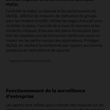
MySQL
Contrôlez le statut, la réponse et les performances de
MySQL. Affichez les mesures de réplication de groupe
pour les clusters InnoDB. Utilisez les pages d'accueil pour
contrôler le statut, l'activité de la base de données et les
incidents critiques. Exécutez des plans d'exécution pour
trier les requêtes aux performances médiocres ayant un
impact sur les performances des applications. Protégez
MySQL en vérifiant la conformité par rapport aux bonnes
pratiques de réplication et de sécurité.
du
Regardez la démonstration
(4:30)
contrôle
et
de
la
gestion
complètes
de
la
conformité
Fonctionnement de la surveillance
pour
MySQL
d'entreprise
Les agents sont utilisés pour collecter des mesures sur les
cibles et les évaluer par rapport aux seuils afin de générer