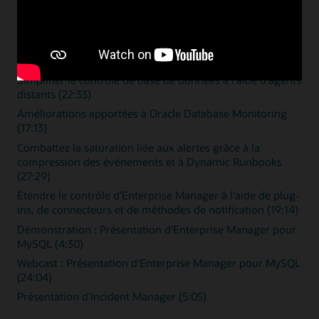
Vidéos de présentation
Contrôle sans temps d'arrêt (15:46)
Simplifier le contrôle de base de données à l'aide d'agents
distants (22:33)
Améliorations apportées à Oracle Database Monitoring
(17:13)
Combattez la saturation liée aux alertes grâce à la
compression des événements et à Dynamic Runbooks
(27:29)
Étendre le contrôle d'Enterprise Manager à l'aide de plug-
ins, de connecteurs et de méthodes de notification (19:14)
Démonstration : Présentation d'Enterprise Manager pour
MySQL (4:30)
Webcast : Présentation d'Enterprise Manager pour MySQL
(24:04)
Présentation d'Incident Manager (5:05)