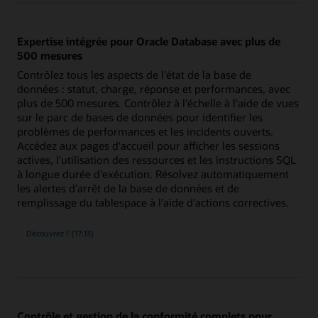
incidents
à
la
résolution
Expertise intégrée pour Oracle Database avec plus de
500 mesures
Contrôlez tous les aspects de l'état de la base de
données : statut, charge, réponse et performances, avec
plus de 500 mesures. Contrôlez à l'échelle à l'aide de vues
sur le parc de bases de données pour identifier les
problèmes de performances et les incidents ouverts.
Accédez aux pages d'accueil pour afficher les sessions
actives, l'utilisation des ressources et les instructions SQL
à longue durée d'exécution. Résolvez automatiquement
les alertes d'arrêt de la base de données et de
remplissage du tablespace à l'aide d'actions correctives.
expertise
Découvrez l'
(17:13)
intégrée
d'Oracle
Database
avec
plus
de
500 mesures
Contrôle et gestion de la conformité complets pour