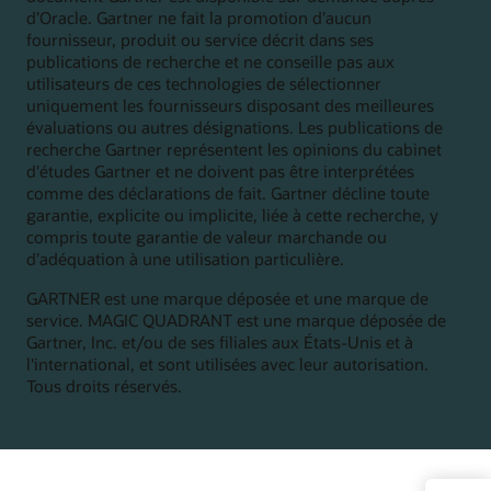
d’Oracle. Gartner ne fait la promotion d’aucun
fournisseur, produit ou service décrit dans ses
publications de recherche et ne conseille pas aux
utilisateurs de ces technologies de sélectionner
uniquement les fournisseurs disposant des meilleures
évaluations ou autres désignations. Les publications de
recherche Gartner représentent les opinions du cabinet
d'études Gartner et ne doivent pas être interprétées
comme des déclarations de fait. Gartner décline toute
garantie, explicite ou implicite, liée à cette recherche, y
compris toute garantie de valeur marchande ou
d’adéquation à une utilisation particulière.
GARTNER est une marque déposée et une marque de
service. MAGIC QUADRANT est une marque déposée de
Gartner, Inc. et/ou de ses filiales aux États-Unis et à
l'international, et sont utilisées avec leur autorisation.
Tous droits réservés.