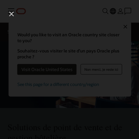
Menu
Contacter
Close
un
Solutions
Secteurs
expert en
Would you like to visit an Oracle country site closer
hôtellerie
to you?
Souhaitez-vous visiter le site d’un pays Oracle plus
proche ?
Visit Oracle United States
Non merci, je reste ici
See this page for a different country/region
Solutions de point de vente et de
gestion hôtelière