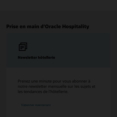
Découvrez les nouvelles fonctionnalités disponibles
dans chaque version de la solution.
Regarder et écouter
Voir les notes de version
Prise en main d’Oracle Hospitality
Newsletter hôtellerie
Prenez une minute pour vous abonner à
notre newsletter mensuelle sur les sujets et
les tendances de l’hôtellerie.
S’abonner maintenant