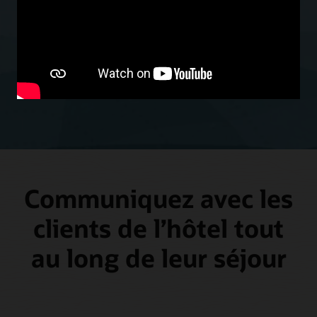
restauration pour couvrir notre activité de
banquet. »
Adrian Hardwick-Jones
Vice-président des services techniques et de conception, Centara
Hotels & Resorts
Communiquez avec les
clients de l’hôtel tout
au long de leur séjour