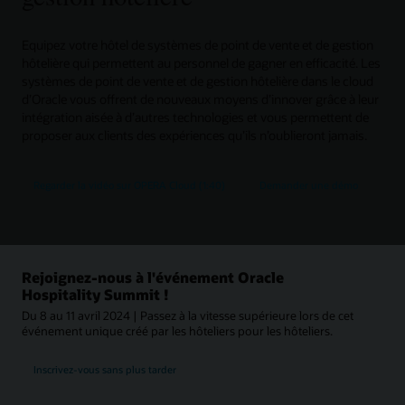
Equipez votre hôtel de systèmes de point de vente et de gestion
hôtelière qui permettent au personnel de gagner en efficacité. Les
systèmes de point de vente et de gestion hôtelière dans le cloud
d’Oracle vous offrent de nouveaux moyens d’innover grâce à leur
intégration aisée à d’autres technologies et vous permettent de
proposer aux clients des expériences qu’ils n’oublieront jamais.
Regarder la vidéo sur OPERA Cloud (1:40)
Demander une démo
Rejoignez-nous à l'événement Oracle
Hospitality Summit !
Du 8 au 11 avril 2024 | Passez à la vitesse supérieure lors de cet
événement unique créé par les hôteliers pour les hôteliers.
Inscrivez-vous sans plus tarder