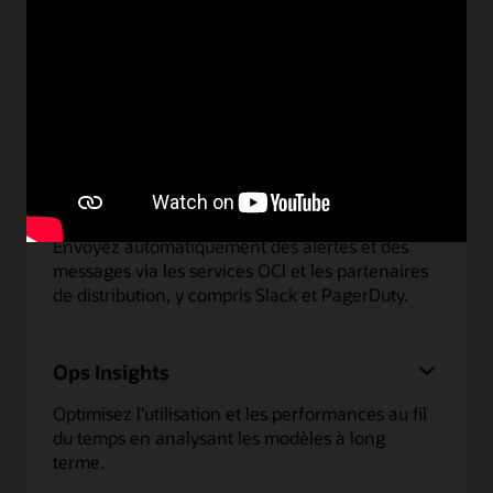
Surveillance
Surveillez les performances et le temps d'activité
de l'infrastructure et des applications exécutées
sur OCI.
Notifications
Envoyez automatiquement des alertes et des
messages via les services OCI et les partenaires
de distribution, y compris Slack et PagerDuty.
Ops Insights
Optimisez l'utilisation et les performances au fil
du temps en analysant les modèles à long
terme.