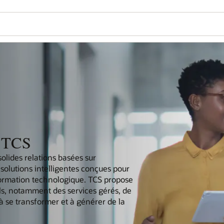
- TCS
solides relations basées sur
s solutions intelligentes conçues pour
formation technologique. TCS propose
els, notamment des services gérés, de
 à se transformer et à générer de la