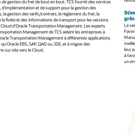
renfo
 de gestion du fret de bout en bout. TCS fournit des services
nues et un alignement avec les indicateurs clés de performance RH.
l, d'implémentation et de support pour la gestion des
Stim
, la gestion des tarifs/contrats, le règlement du fret, la
ces de transformation de bout en bout : Il s'agit d'un ensemble de services
grâc
 la flotte et des informations de transport pour les versions
formation et l'adoption, permettant d'assurer une transition en douceur 
Le sec
et Cloud d'Oracle Transportation Management. Les experts
utes les organisations internationales.
Favori
ansportation Management de TCS aident les entreprises à
ses avancées : Avec Oracle Analytics, TCS a créé des offres de solutions 
Manuf
Oracle Transportation Management à différentes applications
PI RH communs et facilite la prise de décision basée sur les données pour
meille
es qu'Oracle EBS, SAP, QAD ou JDE, et à migrer des
leur p
ns sur site vers le Cloud.
ion TCS de test automatisé pour Oracle : Cet outil d'automatisation vise à
à favo
llés.
un en
ure : Cet outil TCS est conçu pour automatiser la migration des données
nariats en matière de plate-forme d'adoption digitale : Ces partenariats s
mmandations contextuelles