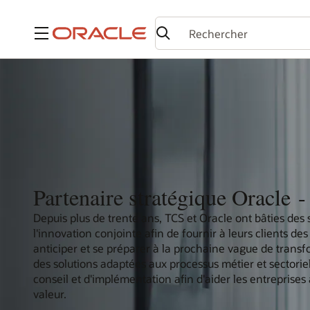
Menu
Partenaire stratégique Oracle 
Depuis plus de trente ans, TCS et Oracle ont bâties des 
l'innovation conjointe afin de fournir à leurs clients de
anticiper et se préparer à la prochaine vague de trans
des solutions adaptées aux processus métier et sectori
conseil et d'implémentation afin d'aider les entreprises
valeur.