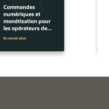
Commandes
d
numériques et
s
monétisation pour
d
les opérateurs de...
d
En savoir plus
En