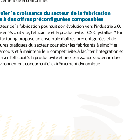
rcement de la conformité.
uler la croissance du secteur de la fabrication
 complets couvrant la préparation, la réflexion conceptuelle, la
e à des offres préconfigurées composables
vers des solutions HCM basées sur le Cloud dans tous les secteurs
teur de la fabrication poursuit son évolution vers l'industrie 5.0.
ser l'évolutivité, l'efficacité et la productivité. TCS Crystallus™ for
telles que CHRO Cockpit qui fournit des analyses prédéfinies pour
acturing propose un ensemble d'offres préconfigurées et de
 les DPRH.
ures pratiques du secteur pour aider les fabricants à simplifier
arcours et à maintenir leur compétitivité, à faciliter l'intégration et
 optimiser les processus de test et à générer des rapports
riser l'efficacité, la productivité et une croissance soutenue dans
vironnement concurrentiel extrêmement dynamique.
 des applications RH héritées vers Oracle Cloud HCM.
outiennent l'adoption par les utilisateurs finaux au moyen de