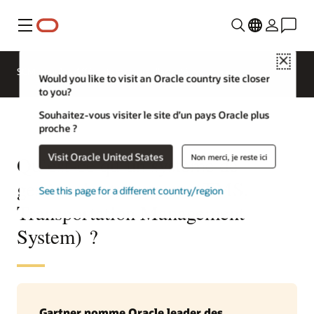
Menu
Close
SCM pour les différents secteurs d'activité
Would you like to visit an Oracle country site closer
to you?
Souhaitez-vous visiter le site d’un pays Oracle plus
proche ?
Visit Oracle United States
Non merci, je reste ici
Qu’est-ce qu’un système de
gestion des transports (TMS,
See this page for a different country/region
Transportation Management
System) ?
Gartner nomme Oracle leader des