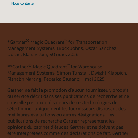
Nous contacter
®
™
*Gartner
Magic Quadrant
for Transportation
Management Systems; Brock Johns, Oscar Sanchez
Duran, Manav Jain; 30 mars 2026.
®
™
**Gartner
Magic Quadrant
for Warehouse
Management Systems; Simon Tunstall, Dwight Klappich,
Rishabh Narang, Federica Stufano; 1 mai 2025.
Gartner ne fait la promotion d’aucun fournisseur, produit
ou service décrit dans ses publications de recherche et ne
conseille pas aux utilisateurs de ces technologies de
sélectionner uniquement les fournisseurs disposant des
meilleures évaluations ou autres désignations. Les
publications de recherche Gartner représentent les
opinions du cabinet d'études Gartner et ne doivent pas
être interprétées comme des déclarations de fait. Gartner