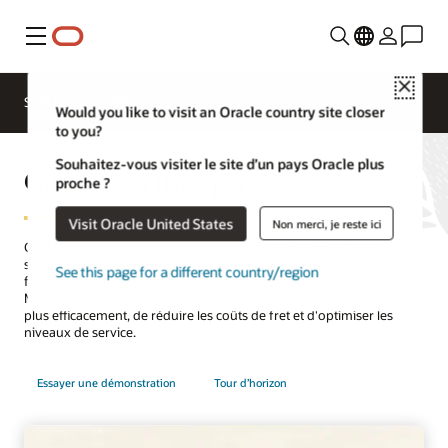
Menu
Close
SCM pour les différents secteurs d'activité
Would you like to visit an Oracle country site closer
to you?
Souhaitez-vous visiter le site d’un pays Oracle plus
Gestion du transport
proche ?
Visit Oracle United States
Non merci, je reste ici
Gérez toutes les activités de transport dans l’ensemble de votre
supply chain mondiale. En combinant facilité d'utilisation et
See this page for a different country/region
fonctionnalités de premier plan, Oracle Transportation
Management vous permet d'exécuter vos opérations logistiques
plus efficacement, de réduire les coûts de fret et d'optimiser les
niveaux de service.
Essayer une démonstration
Tour d’horizon