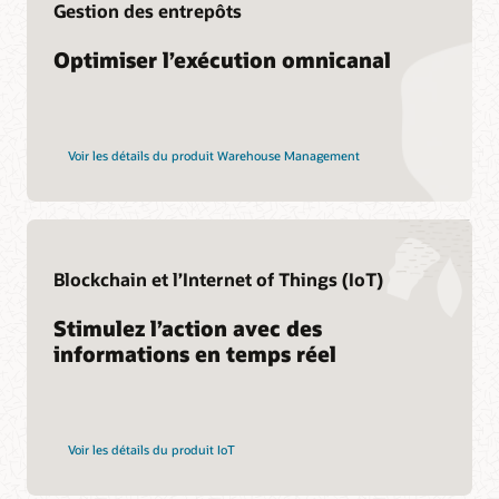
accréditation grâce au programme Oracle Learning Explorer.
Gestion des entrepôts
parfaite (PDF)
Stratégies et modalités de support
Obtenir une certification avec Transportation Management
Customer Success Services
Optimiser l’exécution omnicanal
Ressources de formation
Services
Voir les détails du produit Warehouse Management
Formation Cloud SCM
Consulting
Oracle Guided Learning
Trouver un partenaire
Abonnement à l’apprentissage Cloud SCM
Certification Cloud SCM
Blockchain et l’Internet of Things (IoT)
Stimulez l’action avec des
informations en temps réel
Voir les détails du produit IoT