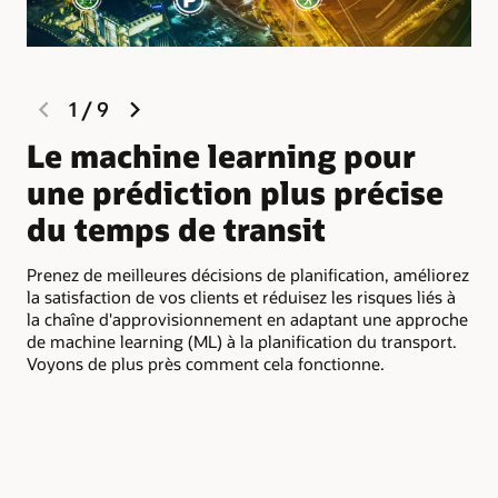
previous
next
1
/
9
slide
slide
P
Le machine learning pour
d
une prédiction plus précise
du temps de transit
Obt
(ET
Prenez de meilleures décisions de planification, améliorez
Rec
la satisfaction de vos clients et réduisez les risques liés à
en 
la chaîne d'approvisionnement en adaptant une approche
le 
de machine learning (ML) à la planification du transport.
Tra
Voyons de plus près comment cela fonctionne.
alg
poi