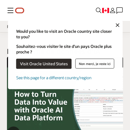
Menu
Close
Présentation
Would you like to visit an Oracle country site closer
to you?
Souhaitez-vous visiter le site d’un pays Oracle plus
Plateforme de données d'IA
proche ?
Visit Oracle United States
Non merci, je reste ici
See this page for a different country/region