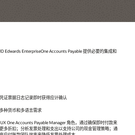
成和
事
告需
其财务
能，
的异
产采购
差旅
时间；
这些
提高
（直
间；
票金
出预
款来
户事
信用
；通
；通