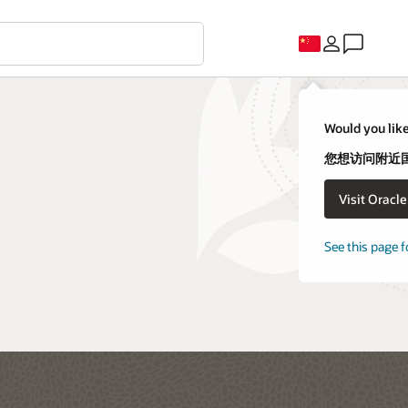
C
uld you like to visit an Oracle country site closer to you?
想访问附近国家/地区的 Oracle 网站吗？
Visit Oracle United States
不，我要留在这里
e this page for a different country/region