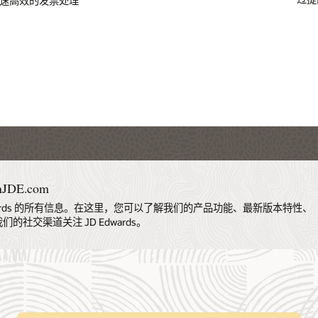
要
短
监
立即访问 LearnJDE.com
最新版本特性、