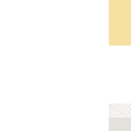
观看导览
自行探索 JD Edwards EnterpriseOne。
观看导览