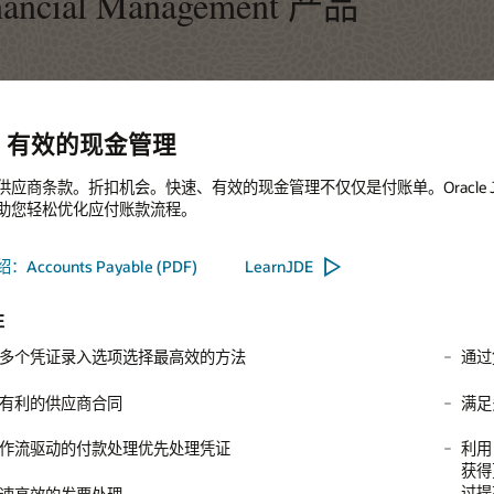
Edwards EnterpriseOne Accounts Payable 提供必要的集
eivable 可简化并加快收据申请流程，为您提供实时应收账款信息。它可快速、自动地处理复杂
ger 可实时整合企业上下的财务信息，帮助企业在复杂多变的业务环境中轻松满足财务整合与报
t 解决方案提供相应的方案和流程来帮助物业和非物业资产的承租人和出租人准确、高效地核算
给合资企业合作伙伴。
 Accounting 集传统管理会计与基于活动的成本核算于一体，以此提供盈利能力分析框架和功
ards EnterpriseOne Expense Management，员工可消除临时
ccounting 可高效跟踪资产，满足关键财务和报告需求，帮助企业生成固定资产报告、维护资
应能力。
部控制和工作效率。
与行业无关的解决方案，可处理各种类型的事务：薪资、采购、
程
信
通过凭证票据日志记录即时获得应计确认
利用 UX One Collection Manager 角色，通过实时警报缩短收账
在线查看账户余额的同时查看原始事务处理
根据 FASB 842 和 IFRS 16 准则准确报告来自租赁物业的收入 — 
费用、收入、总账
无缝链接所有其它 JD Edwards EnterpriseOne 解决方案
与供应商协商更有利的折扣，确保员工获得约定的全部好处。
在为将来制定计划和预算时跟踪备用的折旧预测
分析收账数据以设计有效的收账规程；通过有效管理拖欠客户来
准则规定租赁的收入（经常性开票）必须在租赁期限内平均确认
合
收账效率
线）
的现
满足多种货币和多语言需求
强化内部控制规程并识别数据不一致情况
通过理顺流程降低总拥有成本；通过自动化缩短每月财务关账时
扩展业务流程，与业务合作伙伴互动
系统自动配置费用报告，按费用类型（如客票号、航空公司和机
作
通过提高信息可见性来尽可能加快速度和降低成本
额）获取特定信息。
档
利用 UX One Credit Manager 角色进行高效的信用审查并及时发
全
利用 UX One Accounts Payable Manager 角色，通过确保即时付
利用 UX One General Accounting Manager 角色，确保准确的账
警；通过分析历史趋势来监视并增强信用授予流程；通过更快的
个
获得更多折扣；分析发票处理和支出以支持公司的现金管理策略
务处理并及时发出警报；分析日记账分录以支持公司的分配策略
审批流程提高客户满意度
过提高应付账款团队效率来降低发票处理成本。
过提高团队效率来降低每位员工的总会计开支