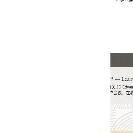
建立快速高效的发票处理
使用变量组合来定义收账标准
通过公司、业务部门或任何其它分组来组织财务运营，可以根据需
灵活更改报告结构
简化非标准客户扣减的处理
利用 UX One Accounts Receivable Manager 角色，通过实时预警缩
处理时间来增加现金流；分析收款趋势以加快客户付款速度；通过
视和解决客户的付款问题来建立牢固的客户关系
户 — LearnJDE.com
集了有关 JD Edwards 的所有信息。在这里，您可以了解我们的产品功能、
会议，在我们的社交渠道关注 JD Edwards。