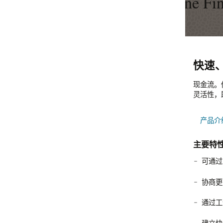
One Financial Management 产品
快速、有效的现金管理
平衡现金流和信用风险
理顺财务运营
高效、准确地核算租赁的物业和非物业资产
高效管理和报告合资企业
分析成本，确定盈利能力
管理费用，提高盈利能力
充分发挥固定资产的价值
现金流。供应商条款。折扣机会。快速、有效的现金管理不仅仅是付账单。Oracle JD 
Oracle JD Edwards EnterpriseOne Accounts Rec
Oracle JD Edwards EnterpriseOne General Led
JD Edwards EnterpriseOne Lease Managemen
管理合资企业，核算报告的成本、收入和注入资金，以便将净额分配
Oracle JD Edwards EnterpriseOne Advanced Cost
实现费用报告流程自动化，提高从录入到报销到计费的效率。借助 Oracle JD Edw
Oracle JD Edwards EnterpriseOne Fixed Asset A
灵活性，助您轻松优化应付账款流程。
务，尽可能减少手动工作，改善客户关系，并增强信用和收款问题响
求。
报表上的租赁事务。
提供传统会计方法无法提供的高价值财务信息。
构系统和电子表格，在一个位置同时输入工时和费用信息，从提高内
请求、核对资产和维护税务信息。
LearnJDE
产品介绍：Accounts Payable (PDF)
产品介绍：Accounts Receivable (PDF)
产品介绍：General Ledger (PDF)
LearnJDE
产品介绍：Advanced Cost Accounting (PDF)
产品介绍：Expense Management (PDF)
产品介绍：Fixed Asset Accounting (PDF)
LearnJDE
LearnJDE
LearnJDE
LearnJDE
LearnJDE
LearnJDE
主要特性
主要特性
主要特性
主要特性
主要特性
主要特性
主要特性
主要特性
确保遵守联合经营协议 (JOA)，从而准确、高效地管理合资企业
可通过多个凭证录入选项选择最高效的方法
根据业务流程定制工作流
无缝集成所有 JD Edwards EnterpriseOne 应用
准确确认收入
自动获取直接收入和成本，并为间接成本分配值
利用 Expense Management 系统将费用报表的录入、审批和审计流
自动执行资产设置，按每日、每月、每季度或每年的频率更新资产
实现自动化，让您的员工享受及时、准确的支付。
息
审计追踪从注入资金到分配净额的整个过程的所有事务处理，计算
协商更有利的供应商合同
了解客户何时付款、如何付款以及客户享受的折扣
随时在线访问合并的财务信息（跨多种货币和语言）
EnterpriseOne Lease Management 解决方案利用整个 ERP 系统中
作伙伴分摊比例和所有权更改
对不同的假设执行 what-if 分析
有功能和增强功能
在费用报销流程的每一步中获取完整准确的数据。数据库驱动的工
快速更改会计结构，无需进行硬编码或定制编程
流可消除文档错误传送或丢失问题，从而提高安全性、可靠性和文
通过工作流驱动的付款处理优先处理凭证
满足多货币处理和国际税务管理要求
符合国家/地区特定实践、报告要求和法规
支持多个业务流程和会计标准，同时保持适用于任何规模企业的完
控制能力。
将多个与租赁相关的流程实现自动化，帮助您上传、输入和维护整
财务完整性
租赁期限内的租赁事务