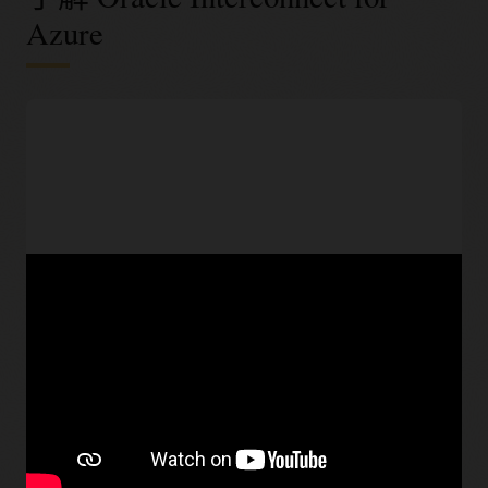
Azure
技术集成
客户可以使用
Oracle Cloud Infrastructure FastConnect
和
Azure ExpressRoute 在其 OCI 和 Microsoft Azure 环境之间无
缝建立专用互连。互连还支持共同客户利用统一的身份和访问
管理平台，从而节省成本。云工程师可以
设置跨 Microsoft
Azure 与 OCI 的单点登录 (SSO) 身份验证，简化 Oracle 应用访
问
。联合 SSO 可实现无缝集成，用户仅进行一次身份验证即可
访问多个应用，无需在访问每个应用时单独进行登录。
OCI 和 Microsoft Azure 之
定价仅基于 OCI
间的传输往返延迟约为 2 毫
FastConnect 和 Azure
秒
ExpressRoute Local Circuit
的端口容量
应用互操作性