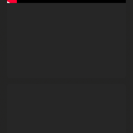
借助 Oracle Interconnect for Azure，客户可以访问经过测试、
验证和支持的打包应用、云原生应用、自定义应用和第三方应
用部署，在利用现有环境的同时协助进行持续创新。Azure 和
Oracle Cloud 之间的传输直接通过专用物理连接，往返延迟不
到 2 毫秒。客户可以
使用网络安全组 (NSG) 和安全列表
进一步
限制传输流动。
在 OCI 上部署 Oracle
在 OCI 上使用 HeatWave
Autonomous AI
部署 MySQL Database
Database，在 Microsoft
Service，在 Microsoft
Azure 上部署 Microsoft
Azure 上部署基于微服务的
Power BI。
应用。
在 OCI 上部署 Oracle
在 OCI 上部署
Oracle
Exadata Database
WebLogic
和
Oracle AI
Service，并部署 Microsoft
Database
，并将其连接到
Azure 前端。
Microsoft Azure 上的 .Net
协同支持模式
应用和 Microsoft SQL
Server。
Oracle Interconnect for Azure 提供无缝的问题解决流程，您遇
到问题时可以通过 Microsoft 或 Oracle 启动流程。对于拥有
Oracle 软件许可和支持
的客户，Oracle 直接向在 Windows
Server Hyper-V 和 Microsoft Azure 上运行 Oracle 软件的客户
提供支持。将来，随着双方合作推出更多服务，我们将分享有
关支持模式的更多详细信息。