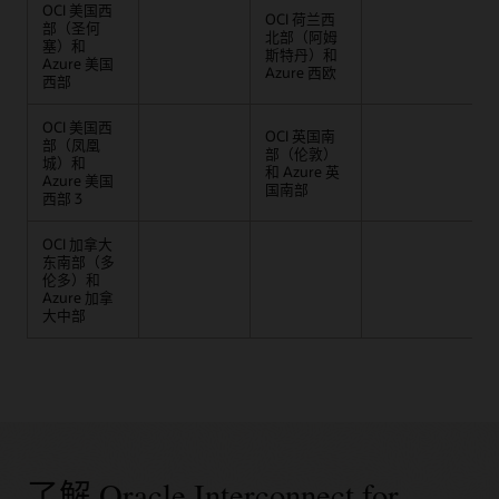
OCI 美国西
OCI 荷兰西
O
部（圣何
北部（阿姆
塞）和
斯特丹）和
和
Azure 美国
Azure 西欧
西部
OCI 美国西
O
OCI 英国南
部（凤凰
部（伦敦）
城）和
和 Azure 英
Azure 美国
A
国南部
西部 3
OCI 加拿大
东南部（多
伦多）和
Azure 加拿
大中部
了解 Oracle Interconnect for