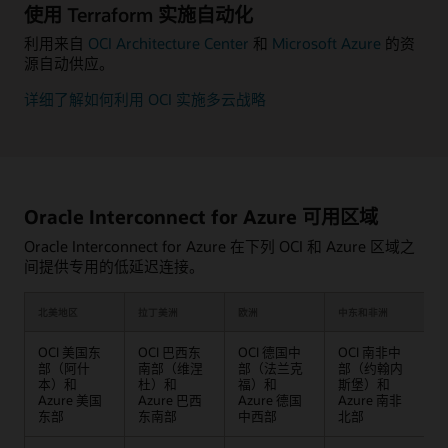
使用 Terraform 实施自动化
利用来自
OCI Architecture Center
和
Microsoft Azure
的资
源自动供应。
详细了解如何利用 OCI 实施多云战略
Oracle Interconnect for Azure 可用区域
Oracle Interconnect for Azure 在下列 OCI 和 Azure 区域之
间提供专用的低延迟连接。
北美地区
拉丁美洲
欧洲
中东和非洲
OCI 美国东
OCI 巴西东
OCI 德国中
OCI 南非中
O
部（阿什
南部（维涅
部（法兰克
部（约翰内
本）和
杜）和
福）和
斯堡）和
和
Azure 美国
Azure 巴西
Azure 德国
Azure 南非
东部
东南部
中西部
北部