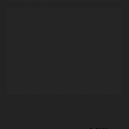
灾难恢复 (DR)
为了支持客户部署有效的灾难恢复架构，Oracle 正致力于在一
个地理区域（例如北美的美国东部和美国西部）提供多个
Interconnect 区域。每个 Interconnect 回路（ExpressRoute 和
FastConnect）都在同一 POP 但不同物理路由器上附带一个冗
余回路，以提供高可用性。
Azure ExpressRoute 成本
因区域而异。Oracle 建议客
户使用不单独收取数据流
入/流出费用的本地设置。