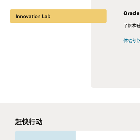
Oracle
发挥项
付款管
为未来
Innovation Lab
了解构
您拥有
改变支
了解公
数据智能
程。
自动化
而按照
体验创
改变游
趋势与见解
观看视
查看网
分享知识
赶快行动