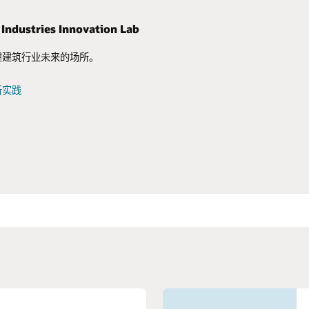
 Industries Innovation Lab
目数据的价值
理手册
的弹性基础设施做好准备
建建筑行业未来的场所。
数据。为您所有。立即了解如何应用它们改善决策过
付操作，让所有团队获益。
共机构如何借助合适的工具进行高效的项目评估、流程
和项目控制，尽可能提高整个资产生命周期的绩效，从
优先级管理大规模、耗时多年的资本计划。
新实践
戏规则
频
播系列