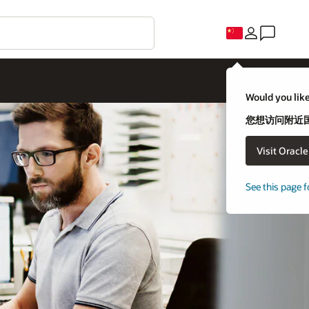
Would you like
您想访问附近国家
Visit Oracl
See this page f