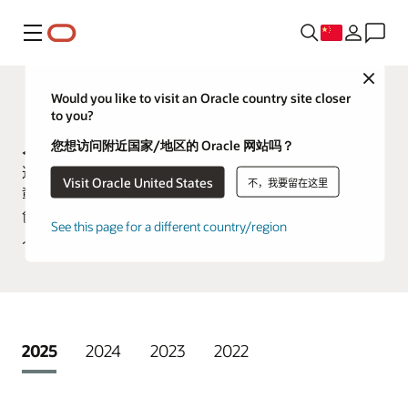
菜单
Close
Would you like to visit an Oracle country site closer
客户奖项
to you?
人力资源奖历届获奖名单
您想访问附近国家/地区的 Oracle 网站吗？
这一计划（以前称为 Oracle HR Heroes Awards）旨在表
Visit Oracle United States
不，我要留在这里
彰使用 Oracle HCM Cloud 解决方案，以创新方式为组织
创造了可观价值的行业先驱。奖项类别涵盖人力资源、
See this page for a different country/region
人才管理、薪资和劳动力管理领域。
2025
2024
2023
2022