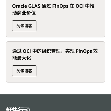
Oracle GLAS 通过 FinOps 在 OCI 中推
动商业价值
，
阅读博客
了
解
Oracle
GLAS
通过 OCI 中的组织管理，实现 FinOps 效
如
能最大化
何
通
过
，
阅读博客
FinOps
了
在
解
OCI
如
中
何
推
通
动
过
商
OCI
赶快行动