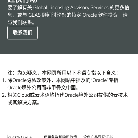
业
中
要了解有关 Global Licensing Advisory Services 的更多信
价
的
息，或与 GLAS 顾问讨论您的特定 Oracle 软件投资，请
值
组
与我们联系。
织
管
联系我们
理，
实
现
FinOps
效
能
注：为免疑义，本网页所用以下术语专指以下含义：
最
除Oracle隐私政策外，本网站中提及的“Oracle”专指
大
Oracle境外公司而非甲骨文中国。
化
相关Cloud或云术语均指代Oracle境外公司提供的云技术
或其解决方案。
© 2026 Oracle
使用条款和隐私政策
软件产品登记证书