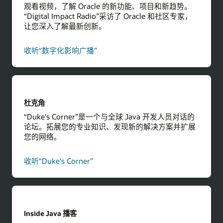
观看视频，了解 Oracle 的新功能、项目和新趋势。
“Digital Impact Radio”采访了 Oracle 和社区专家，
让您深入了解最新创新。
，
收听“数字化影响广播”
了
解
数
字
化
杜克角
影
“Duke's Corner”是一个与全球 Java 开发人员对话的
响
论坛。拓展您的专业知识、发现新的解决方案并扩展
您的网络。
关
收听“Duke's Corner”
于
Duke's
Corner
Inside Java 播客