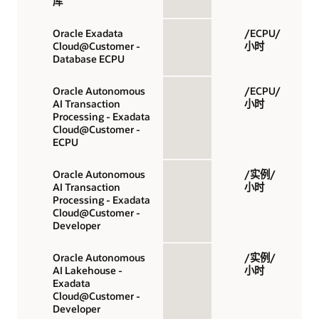
库
Oracle Exadata
/ECPU/
Cloud@Customer -
小时
Database ECPU
Oracle Autonomous
/ECPU/
AI Transaction
小时
Processing - Exadata
Cloud@Customer -
ECPU
Oracle Autonomous
/实例/
AI Transaction
小时
Processing - Exadata
Cloud@Customer -
Developer
Oracle Autonomous
/实例/
AI Lakehouse -
小时
Exadata
Cloud@Customer -
Developer