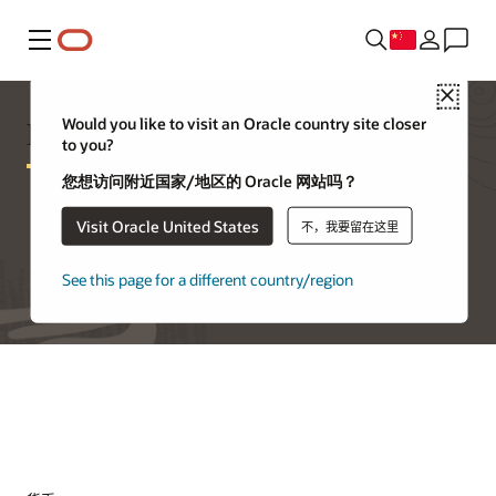
菜单
Close
Exadata Cloud@Customer 定价
Would you like to visit an Oracle country site closer
to you?
您想访问附近国家/地区的 Oracle 网站吗？
Visit Oracle United States
不，我要留在这里
试用 Oracle Cloud 免费套餐
See this page for a different country/region