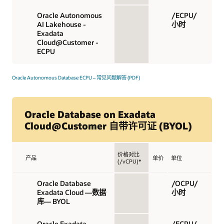
Oracle Autonomous
/ECPU/
AI Lakehouse -
小时
Exadata
Cloud@Customer -
ECPU
Oracle Autonomous Database ECPU – 常见问题解答 (PDF)
Oracle Database on Exadata
Cloud@Customer 自带许可证 (BYOL)
价格对比
产品
单价
单位
(/vCPU)*
Oracle Database
/OCPU/
Exadata Cloud —数据
小时
库— BYOL
Oracle Exadata
/ECPU/