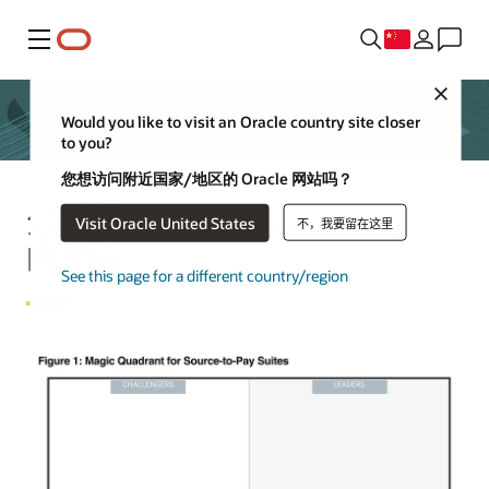
菜单
Close
Would you like to visit an Oracle country site closer
to you?
您想访问附近国家/地区的 Oracle 网站吗？
分析师对 Oracle Procurement
Visit Oracle United States
不，我要留在这里
的评价
See this page for a different country/region