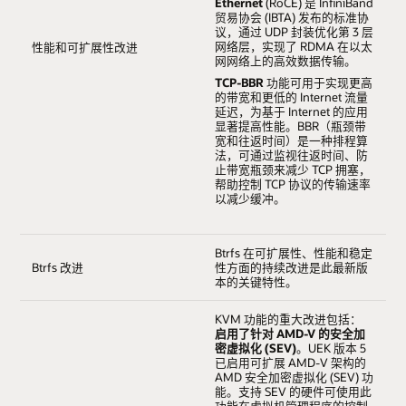
Ethernet
(RoCE) 是 InfiniBand
贸易协会 (IBTA) 发布的标准协
议，通过 UDP 封装优化第 3 层
网络层，实现了 RDMA 在以太
性能和可扩展性改进
网网络上的高效数据传输。
TCP-BBR
功能可用于实现更高
的带宽和更低的 Internet 流量
延迟，为基于 Internet 的应用
显著提高性能。BBR（瓶颈带
宽和往返时间）是一种排程算
法，可通过监视往返时间、防
止带宽瓶颈来减少 TCP 拥塞，
帮助控制 TCP 协议的传输速率
以减少缓冲。
Btrfs 在可扩展性、性能和稳定
Btrfs 改进
性方面的持续改进是此最新版
本的关键特性。
KVM 功能的重大改进包括：
启用了针对 AMD-V 的安全加
密虚拟化 (SEV)
。UEK 版本 5
已启用可扩展 AMD-V 架构的
AMD 安全加密虚拟化 (SEV) 功
能。支持 SEV 的硬件可使用此