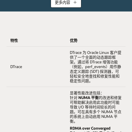
更多内容
Oracle 通过丰富的增强功能为 Oracle 数据库、中间件、应用
和硬件以及广泛的合作伙伴生态系统提供强大支持，推进上
特性
优势
游 Linux 内核开发。这些增强功能通过面向 Oracle Linux 的
UEK 提供给客户。
DTrace 为 Oracle Linux 客户提
供了一个全面的动态跟踪框
架。通过将 DTrace 增强功能
Oracle 通过有选择地将最新的开源 Linux 功能集成到 UEK
DTrace
（例如，perf_events）用作静
中，同时仍提供与 Red Hat Compatible Kernel 的应用二进制
态定义跟踪 (SDT) 探测器，可
兼容性，可轻松运行苛刻的云和企业工作负载，而不会损害
轻松安全地查找和修复性能和
稳定性问题。
稳定性和安全性。我们测试了我们的所有本地部署软件并在
UEK 上运行 Oracle Cloud，确保以超强的可扩展性和性能满
显著性能改进包括：
足您当前和未来工作负载的需求。
针对
NUMA 平衡
的改进和修复
可帮助解决启用此功能时可能
导致 I/O 等待时间较长的问
题。可在具有多个 NUMA 节点
的系统上自动启用 NUMA 平
衡。
RDMA over Converged