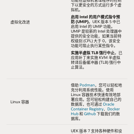
功能在虚拟机管理程序的控制
下以更安全的方式运行多个虚
拟机。
启用 Intel 的用户模式指令预
防 (UMIP)
。UEK 版本 5 中已
虚拟化改进
启用 Intel 的 UMIP 功能。
UMIP 是较新的 Intel 处理器中
提供的安全功能，如果当前特
权级别 (CPL) 大于 0，该安全
功能可阻止执行某些指令。
实施半虚拟 TLB 强行中止
。已
应用补丁来实施 KVM 半虚拟
转译后备缓冲器 (TLB) 强行中
止算法。
借助
Podman
，您可以轻松地
充分利用系统性能。使用
Linux 容器技术快速有效地部
署应用。您可轻松构建自己的
Linux 容器
数据库，也可通过
Oracle
Container Registry
、
Docker
Hub
和
Github
下载我们的数
据库。
UEK 版本 7 支持各种硬件和设