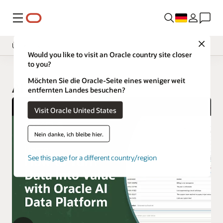
Menü
Close
Überblick
Would you like to visit an Oracle country site closer
to you?
Möchten Sie die Oracle-Seite eines weniger weit
AI Data Platform
entfernten Landes besuchen?
Visit Oracle United States
Nein danke, ich bleibe hier.
See this page for a different country/region