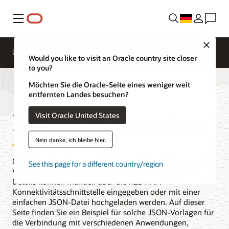
Menü
Close
Überblick
Analytics Products
Testen
Would you like to visit an Oracle country site closer
to you?
Möchten Sie die Oracle-Seite eines weniger weit
entfernten Landes besuchen?
Rest API Connectors
Visit Oracle United States
Nein danke, ich bleibe hier.
Oracle Analytics kann als Datenquelle für die Analyse eine
See this page for a different country/region
Verbindung zu REST-API-Endpunkten herstellen. API-
Details können manuell über die REST-API-
Konnektivitätsschnittstelle eingegeben oder mit einer
einfachen JSON-Datei hochgeladen werden. Auf dieser
Seite finden Sie ein Beispiel für solche JSON-Vorlagen für
die Verbindung mit verschiedenen Anwendungen,