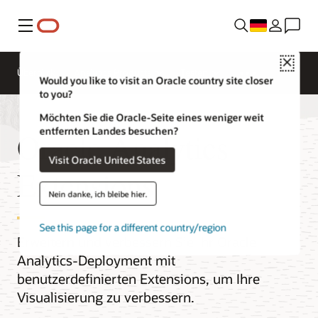
Menü
Close
Überblick
Analytics Products
Testen
Would you like to visit an Oracle country site closer
to you?
Möchten Sie die Oracle-Seite eines weniger weit
entfernten Landes besuchen?
Oracle Analytics
Visit Oracle United States
Extensions
Nein danke, ich bleibe hier.
See this page for a different country/region
Erweitern und verbessern Sie Ihr Oracle
Analytics-Deployment mit
benutzerdefinierten Extensions, um Ihre
Visualisierung zu verbessern.