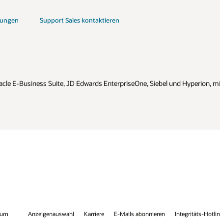
 Hyperion, mit Ausnahme bestimmter einzelner Produkte, die Oracle nicht
egritäts-Hotline
Kontaktieren Sie uns
Facebook
X
LinkedIn
You