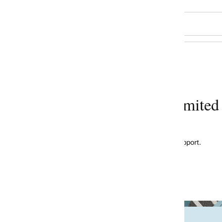
imited
pport.