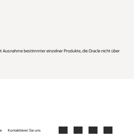
 über
Tube