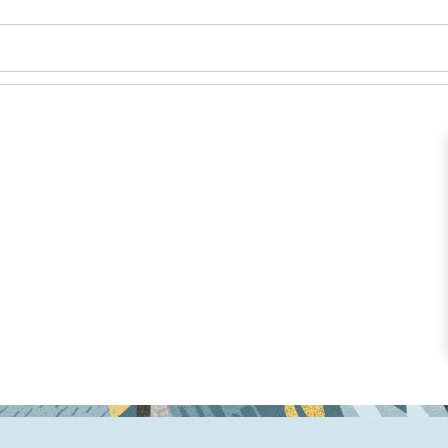
Wo
Mö
La
Se