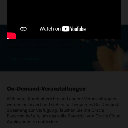
Keynote ansehen (1:02:38)
The "AI Changes Everything" video series
Watch leaders and innovators explore how AI is transforming
business, technology, and the future of work.
Watch the episodes
On-Demand-Veranstaltungen
Webinare, Kundenberichte und andere Veranstaltungen
werden archiviert und stehen für bequemes On-Demand-
Streaming zur Verfügung. Tauchen Sie mit Oracle
Experten tief ein, um das volle Potenzial von Oracle Cloud
Applications zu entdecken.