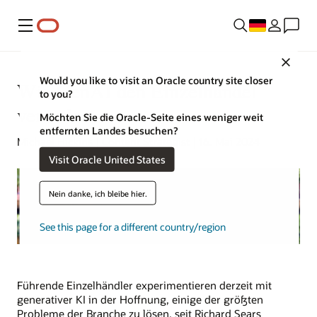
Menü
Close
Would you like to visit an Oracle country site closer
Wie GenAI den Einzelhandel
to you?
verändert
Möchten Sie die Oracle-Seite eines weniger weit
entfernten Landes besuchen?
Michael Hickins | Content Strategist | 16. Mai 2024
Visit Oracle United States
Nein danke, ich bleibe hier.
See this page for a different country/region
Führende Einzelhändler experimentieren derzeit mit
generativer KI in der Hoffnung, einige der größten
Probleme der Branche zu lösen, seit Richard Sears